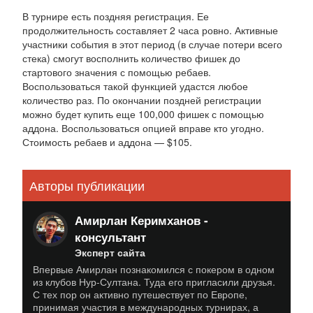
В турнире есть поздняя регистрация. Ее
продолжительность составляет 2 часа ровно. Активные
участники события в этот период (в случае потери всего
стека) смогут восполнить количество фишек до
стартового значения с помощью ребаев.
Воспользоваться такой функцией удастся любое
количество раз. По окончании поздней регистрации
можно будет купить еще 100,000 фишек с помощью
аддона. Воспользоваться опцией вправе кто угодно.
Стоимость ребаев и аддона — $105.
Авторы публикации
Амирлан Керимханов -
консультант
Эксперт сайта
Впервые Амирлан познакомился с покером в одном
из клубов Нур-Султана. Туда его пригласили друзья.
С тех пор он активно путешествует по Европе,
принимая участия в международных турнирах, а