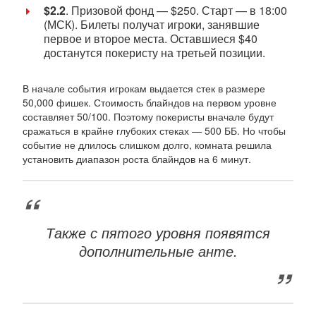
$2.2
. Призовой фонд — $250. Старт — в 18:00
(МСК). Билеты получат игроки, занявшие
первое и второе места. Оставшиеся $40
достанутся покеристу на третьей позиции.
В начале события игрокам выдается стек в размере
50,000 фишек. Стоимость блайндов на первом уровне
составляет 50/100. Поэтому покеристы вначале будут
сражаться в крайне глубоких стеках — 500 ББ. Но чтобы
событие не длилось слишком долго, комната решила
установить диапазон роста блайндов на 6 минут.
Также с пятого уровня появятся
дополнительные анте.