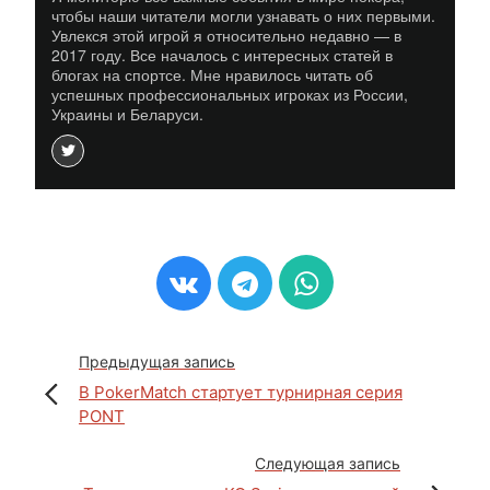
чтобы наши читатели могли узнавать о них первыми.
Увлекся этой игрой я относительно недавно — в
2017 году. Все началось с интересных статей в
блогах на спортсе. Мне нравилось читать об
успешных профессиональных игроках из России,
Украины и Беларуси.
Предыдущая запись
В PokerMatch стартует турнирная серия
PONT
Следующая запись