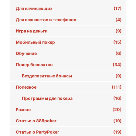
Для начинающих
(17)
Для планшетов и телефонов
(4)
Игра на деньги
(9)
Мобильный покер
(15)
Обучение
(6)
Покер бесплатно
(34)
Бездепозитные бонусы
(9)
Полезное
(111)
Программы для покера
(16)
Разное
(20)
Статьи о 888poker
(19)
Статьи о PartyPoker
(19)