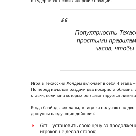
он удерживает свои лидерские позиции.
Популярность Техас
простыми правилам
часов, чтобы 
Игра в Техасский Холдем включает в себя 4 этапа –
Но перед началом раздачи два покериста обязаны
ставки, величина которых регламентируется лимита
Когда блайнды сделаны, то игроки получают по две 
доступны следующие действия:
бет – установить свою цену за продолжени
игроков не делал ставок;