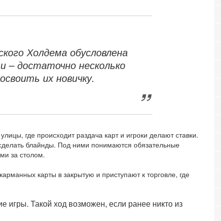
ского Холдема обусловлена
и – достаточно несколько
освоить их новичку.
 улицы, где происходит раздача карт и игроки делают ставки.
 сделать блайнды. Под ними понимаются обязательные
ми за столом.
карманных карты в закрытую и приступают к торговле, где
е игры. Такой ход возможен, если ранее никто из