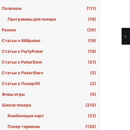
Полезное
(111)
Программы для покера
(16)
Разное
(20)
Статьи о 888poker
(19)
Статьи о PartyPoker
(19)
Статьи о PokerDom
(21)
Статьи о PokerStars
(2)
Статьи о ПокерОК
(2)
Флеш игры
(5)
Школа покера
(215)
Комбинации карт
(21)
Покер термины
(132)