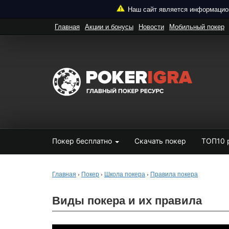
Главная
Акции и бонусы
Новости
Мобильный покер
Покер бесплатно
Скачать покер
ТОП10 
Главная
›
Покер
›
Школа покера
›
Правила покера
Виды покера и их правила