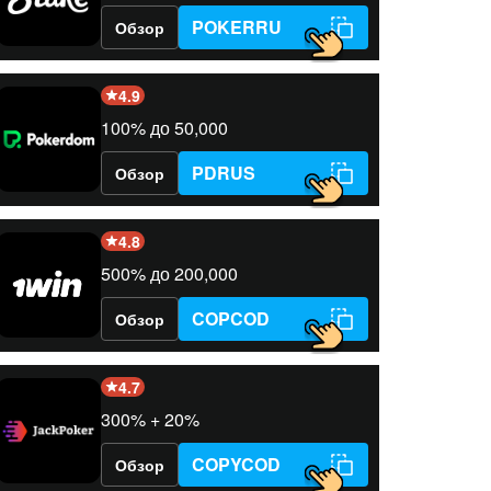
POKERRU
Обзор
4.9
100% до 50,000
PDRUS
Обзор
4.8
500% до 200,000
COPCOD
Обзор
4.7
300% + 20%
COPYCOD
Обзор