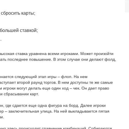
 сбросить карты;
 большей ставкой;
.
 высокая ставка уравнена всеми игроками. Может произойти
овать последнее повышение. В этом случае они делают фолд,
ачинается следующий этап игры – флоп. На нем
аступает второй раунд торгов. В нем доступны те же самые
м игроки могут делать еще один ход – чек. Он дает право
ли сбрасывании карт.
н, где сдается еще одна фигура на борд. Далее игроки
вер – заключительная улица. На ней выкладывается пятая
и.
нно здесь происходит сравнение комбинаций. Собираются