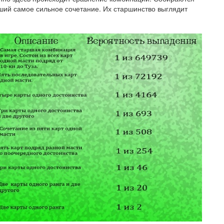
вший самое сильное сочетание. Их старшинство выглядит