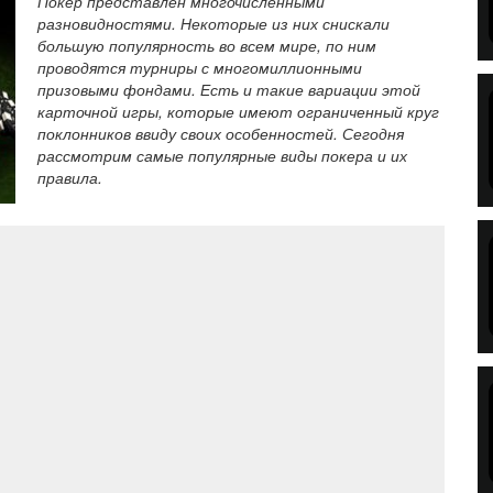
Покер представлен многочисленными
разновидностями. Некоторые из них снискали
большую популярность во всем мире, по ним
проводятся турниры с многомиллионными
призовыми фондами. Есть и такие вариации этой
карточной игры, которые имеют ограниченный круг
поклонников ввиду своих особенностей. Сегодня
рассмотрим самые популярные виды покера и их
правила.