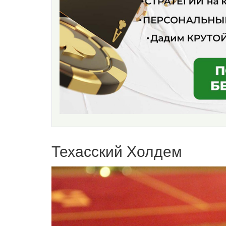
Техасский Холдем