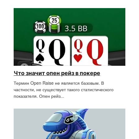
Что значит опен рейз в покере
Термин Open Raise не является базовым. В
частности, не существует такого статистического
показателя. Опен рейз...