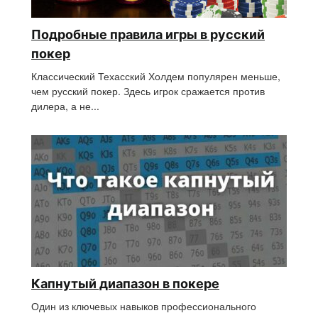
Подробные правила игры в русский
покер
Классический Техасский Холдем популярен меньше,
чем русский покер. Здесь игрок сражается против
дилера, а не...
Капнутый диапазон в покере
Один из ключевых навыков профессионального