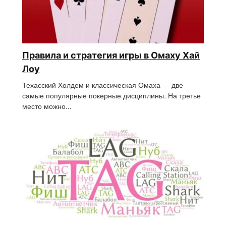
Правила и стратегия игры в Омаху Хай
Лоу
Техасский Холдем и классическая Омаха — две
самые популярные покерные дисциплины. На третье
место можно...