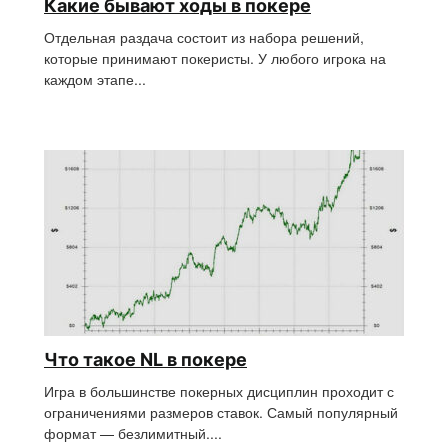
Какие бывают ходы в покере
Отдельная раздача состоит из набора решений,
которые принимают покеристы. У любого игрока на
каждом этапе...
Что такое NL в покере
Игра в большинстве покерных дисциплин проходит с
ограничениями размеров ставок. Самый популярный
формат — безлимитный....