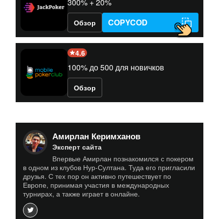
300% + 20%
COPYCOD
Обзор
4.6
100% до 500 для новичков
Обзор
Амирлан Керимханов
Эксперт сайта
Впервые Амирлан познакомился с покером
в одном из клубов Нур-Султана. Туда его пригласили
друзья. С тех пор он активно путешествует по
Европе, принимая участия в международных
турнирах, а также играет в онлайне.