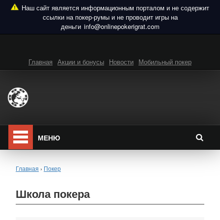
info@onlinepokerigrat.com
Главная
Акции и бонусы
Новости
Мобильный покер
МЕНЮ
Главная
›
Покер
Школа покера