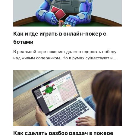
Как и где играть в онлайн-покер с
ботами
В реальной игре покерист должен одержать победу
над живым соперником. Но в румах существуют и...
Как сделать разбор раздач в покере