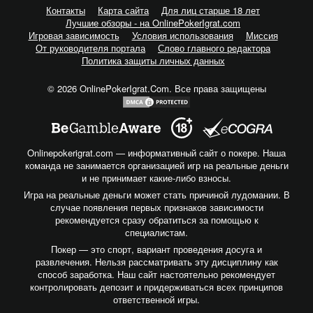
Контакты
Карта сайта
Для лиц старше 18 лет
Лучшие обзоры - на OnlinePokerIgrat.com
Игровая зависимость
Условия использования
Миссия
От руководителя портала
Слово главного редактора
Политика защиты личных данных
© 2026 OnlinePokerIgrat.Com. Все права защищены
Onlinepokerigrat.com — информативный сайт о покере. Наша
команда не занимается организацией игр на реальные деньги
и не принимает какие-либо взносы.
Игра на реальные деньги может стать причиной лудомании. В
случае появления первых признаков зависимости
рекомендуется сразу обратиться за помощью к
специалистам.
Покер — это спорт, вариант проведения досуга и
развлечения. Нельзя рассматривать эту дисциплину как
способ заработка. Наш сайт настоятельно рекомендует
контролировать депозит и придерживаться всех принципов
ответственной игры.