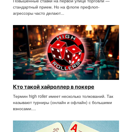
Повышенные ставки на первой улице торговли —
стандартный прием. Но на флопе префлоп-
агрессоры часто делают...
Кто такой хайроллер в покере
Термин high roller имеет несколько толкований. Так
называют турниры (онлайн и офлайн) с большими
взносами....