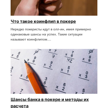
Что такое коинфлип в покере
Нередко покеристы идут в олл-ин, имея примерно
одинаковые шансы на успех. Такие ситуации
называют коинфлипом....
Шансы банка в покере и методы их
расчета