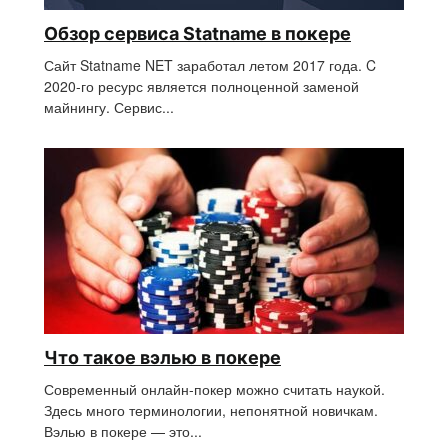
Обзор сервиса Statname в покере
Сайт Statname NET заработал летом 2017 года. C
2020-го ресурс является полноценной заменой
майнингу. Сервис...
Что такое вэлью в покере
Современный онлайн-покер можно считать наукой.
Здесь много терминологии, непонятной новичкам.
Вэлью в покере — это...