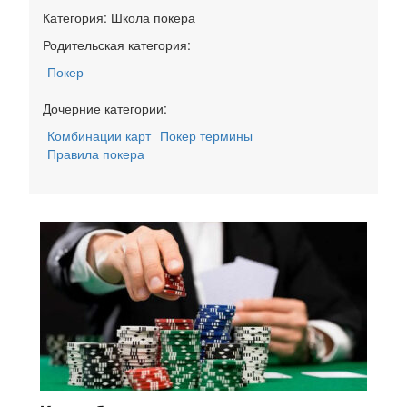
Категория:
Школа покера
Родительская категория:
Покер
Дочерние категории:
Комбинации карт
Покер термины
Правила покера