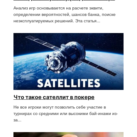
Анализ игр основывается на расчете эквити,
определении вероятностей, шансов банка, поиске
неэксплуатируемых решений. Эта статья...
Что такое сателлит в покере
Не все игроки могут позволить себе участие в
турнирах со средними или высокими бай-инами из-
за...