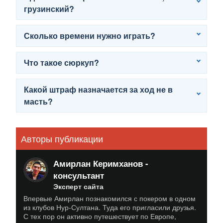
грузинский?
Сколько времени нужно играть?
Что такое сюркуп?
Какой штраф назначается за ход не в
масть?
Авторы публикации
Амирлан Керимханов -
консультант
Эксперт сайта
Впервые Амирлан познакомился с покером в одном
из клубов Нур-Султана. Туда его пригласили друзья.
С тех пор он активно путешествует по Европе,