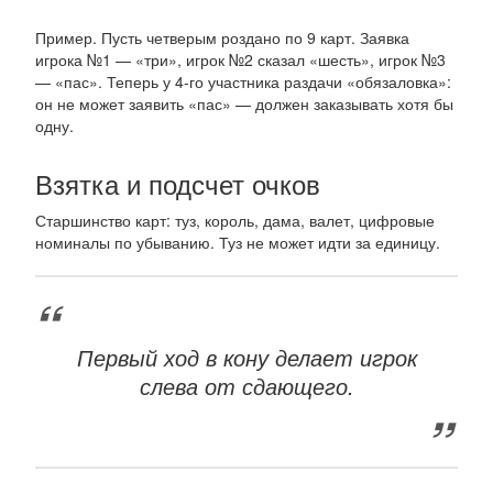
Пример. Пусть четверым роздано по 9 карт. Заявка
игрока №1 — «три», игрок №2 сказал «шесть», игрок №3
— «пас». Теперь у 4-го участника раздачи «обязаловка»:
он не может заявить «пас» — должен заказывать хотя бы
одну.
Взятка и подсчет очков
Старшинство карт: туз, король, дама, валет, цифровые
номиналы по убыванию. Туз не может идти за единицу.
Первый ход в кону делает игрок
слева от сдающего.