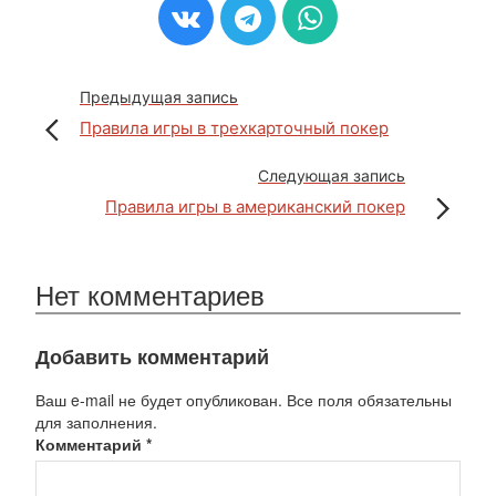
Предыдущая запись
Правила игры в трехкарточный покер
Следующая запись
Правила игры в американский покер
Нет комментариев
Добавить комментарий
Ваш e-mail не будет опубликован. Все поля обязательны
для заполнения.
Комментарий
*