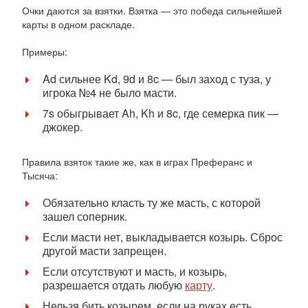
Очки даются за взятки. Взятка — это победа сильнейшей
карты в одном раскладе.
Примеры:
Ad сильнее Kd, 9d и 8c — был заход с туза, у
игрока №4 не было масти.
7s обыгрывает Ah, Kh и 8c, где семерка пик —
джокер.
Правила взяток такие же, как в играх Преферанс и
Тысяча:
Обязательно класть ту же масть, с которой
зашел соперник.
Если масти нет, выкладывается козырь. Сброс
другой масти запрещен.
Если отсутствуют и масть, и козырь,
разрешается отдать любую
карту
.
Нельзя бить козырем, если на руках есть