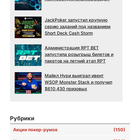
JackPoker запустил крупную
серию заданий под названием
Short Deck Cash Storm
Администрация RPT BET
запустила розыгрыш билетов и
пакетов на летний этап RPT
Майкл Нури выиграл ивент
WSOP Monster Stack и получил
$610,430 призовых
Рубрики
Акции покер-румов
(150)