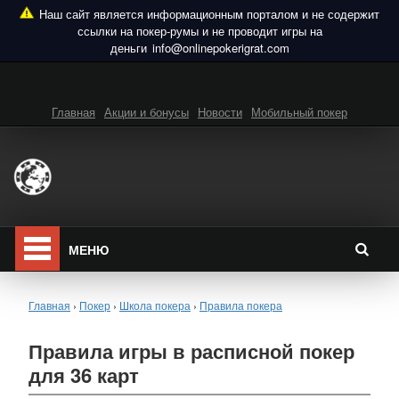
info@onlinepokerigrat.com
Главная
Акции и бонусы
Новости
Мобильный покер
МЕНЮ
Главная
›
Покер
›
Школа покера
›
Правила покера
Правила игры в расписной покер
для 36 карт