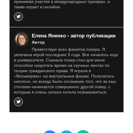
принимая участия в международных турнирах, а
также играет в онлайне.
Елена Яненко - автор публикации
Автор
Приветствую всех фанатов покера. Я
увлечена игрой последние 3 года. Все началось еще
в университете. Сначала покер стал для меня
способом скоротать время на скучных лентах по
теории гражданского права. Я играла в
«Восьмерках» на виртуальные фишки. Получалось
неплохо, но всегда было осознание того, что за кэш-
столами начинается совершенно другой покер, с
которым я очень сильно хотела познакомиться.