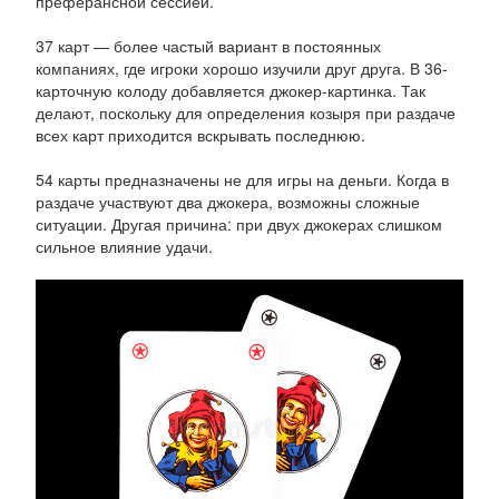
преферансной сессией.
37 карт — более частый вариант в постоянных
компаниях, где игроки хорошо изучили друг друга. В 36-
карточную колоду добавляется джокер-картинка. Так
делают, поскольку для определения козыря при раздаче
всех карт приходится вскрывать последнюю.
54 карты предназначены не для игры на деньги. Когда в
раздаче участвуют два джокера, возможны сложные
ситуации. Другая причина: при двух джокерах слишком
сильное влияние удачи.