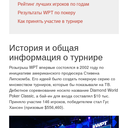
Рейтинг лучших игроков по годам
Результаты WPT по покеру
Как принять участие в турнире
История и общая
информация о турнире
Розыгрыш WPT впервые состоялся в 2002 году по
инициативе американского продюсера Стивена
Липскомба. Его идеей было создать покерную серию со
множеством турниров, которые бы показывали на ТВ.
Дебютное соревнование носило название Diamond World
Poker Classic, а бай-ин для входа составлял $10 тыс.
Приняло участие 146 игроков, победителем стал Гус
Хансен (призовые $556,460).