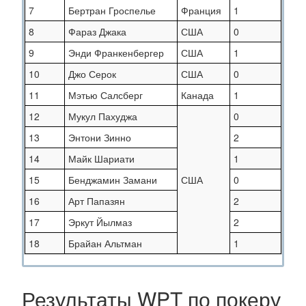
7
Бертран Гроспелье
Франция
1
8
Фараз Джака
США
0
9
Энди Франкенбергер
США
1
10
Джо Серок
США
0
11
Мэтью Салсберг
Канада
1
12
Мукул Пахуджа
0
13
Энтони Зинно
2
14
Майк Шариати
1
15
Бенджамин Замани
США
0
16
Арт Папазян
2
17
Эркут Йылмаз
2
18
Брайан Альтман
1
Результаты WPT по покеру