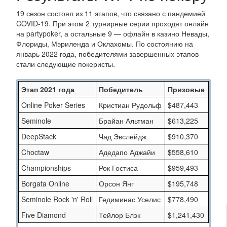
19 сезон состоял из 11 этапов, что связано с пандемией
COVID-19. При этом 2 турнирные серии проходят онлайн
на partypoker, а остальные 9 — офлайн в казино Невады,
Флориды, Мэриленда и Оклахомы. По состоянию на
январь 2022 года, победителями завершенных этапов
стали следующие покеристы.
Этап 2021 года
Победитель
Призовые
Online Poker Series
Кристиан Рудольф
$487,443
Seminole
Брайан Альтман
$613,225
DeepStack
Чад Эвслейдж
$910,370
Choctaw
Адедапо Аджайи
$558,610
Championships
Рок Гостиса
$959,493
Borgata Online
Орсон Янг
$195,748
Seminole Rock 'n' Roll
Гедиминас Уселис
$778,490
Five Diamond
Тейлор Блэк
$1,241,430