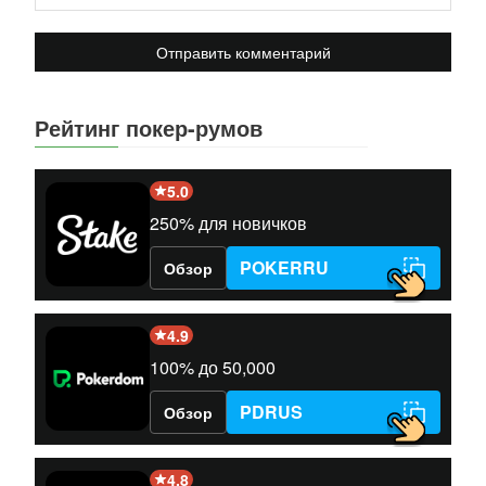
Рейтинг покер-румов
5.0
250% для новичков
POKERRU
Обзор
4.9
100% до 50,000
PDRUS
Обзор
4.8