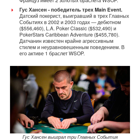
Француз имеет 2 золотых браслета WSOP.
Гус Хансен - победитель трех Main Event.
Датский покерист, выигравший в трех Главных
Событиях в 2002 и 2003 годах — дебютном
($556,460), L.A. Poker Classic ($532,490) и
PokerStars Caribbean Adventure ($455,780).
Датчанин известен крайне агрессивным
стилем и неуравновешенным поведением. В
его активе 1 браслет WSOP.
Гус Хансен выиграл три Главных События