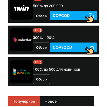
500% до 200,000
COPCOD
Обзор
4.7
300% + 20%
COPYCOD
Обзор
4.6
100% до 500 для новичков
Обзор
Популярное
Новое