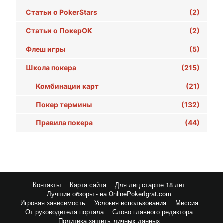
Статьи о PokerStars
(2)
Статьи о ПокерОК
(2)
Флеш игры
(5)
Школа покера
(215)
Комбинации карт
(21)
Покер термины
(132)
Правила покера
(44)
Контакты
Карта сайта
Для лиц старше 18 лет
Лучшие обзоры - на OnlinePokerIgrat.com
Игровая зависимость
Условия использования
Миссия
От руководителя портала
Слово главного редактора
Политика защиты личных данных