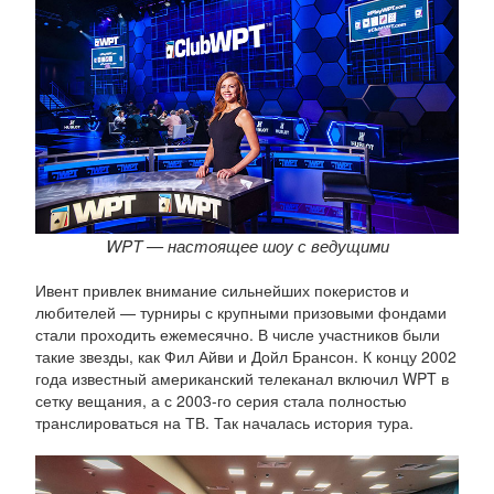
WPT — настоящее шоу с ведущими
Ивент привлек внимание сильнейших покеристов и
любителей — турниры с крупными призовыми фондами
стали проходить ежемесячно. В числе участников были
такие звезды, как Фил Айви и Дойл Брансон. К концу 2002
года известный американский телеканал включил WPT в
сетку вещания, а с 2003-го серия стала полностью
транслироваться на ТВ. Так началась история тура.