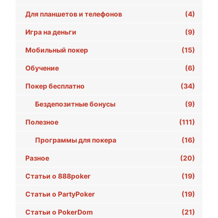
Для планшетов и телефонов
(4)
Игра на деньги
(9)
Мобильный покер
(15)
Обучение
(6)
Покер бесплатно
(34)
Бездепозитные бонусы
(9)
Полезное
(111)
Программы для покера
(16)
Разное
(20)
Статьи о 888poker
(19)
Статьи о PartyPoker
(19)
Статьи о PokerDom
(21)