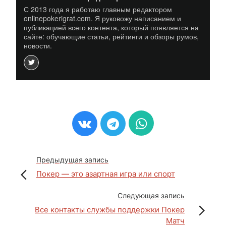
С 2013 года я работаю главным редактором
onlinepokerigrat.com. Я руковожу написанием и
публикацией всего контента, который появляется на
сайте: обучающие статьи, рейтинги и обзоры румов,
новости.
Предыдущая запись
Покер — это азартная игра или спорт
Следующая запись
Все контакты службы поддержки Покер
Матч