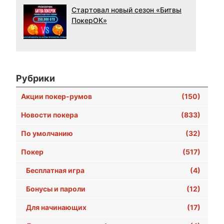
Стартовал новый сезон «Битвы
ПокерОК»
Рубрики
Акции покер-румов
(150)
Новости покера
(833)
По умолчанию
(32)
Покер
(517)
Бесплатная игра
(4)
Бонусы и пароли
(12)
Для начинающих
(17)