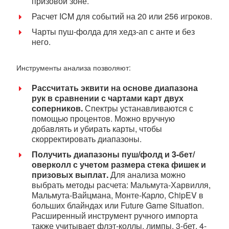
призовой зоне.
Расчет ICM для событий на 20 или 256 игроков.
Чарты пуш-фолда для хедз-ап с анте и без
него.
Инструменты анализа позволяют:
Рассчитать эквити на основе диапазона
рук в сравнении с чартами карт двух
соперников.
Спектры устанавливаются с
помощью процентов. Можно вручную
добавлять и убирать карты, чтобы
скорректировать диапазоны.
Получить диапазоны пуш/фолд и 3-бет/
оверколл с учетом размера стека фишек и
призовых выплат.
Для анализа можно
выбрать методы расчета: Мальмута-Харвилля,
Мальмута-Вайцмана, Монте-Карло, ChipEV в
больших блайндах или Future Game Situation.
Расширенный инструмент ручного импорта
также учитывает флэт-коллы, лимпы, 3-бет, 4-