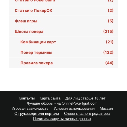
Статьи о ПокерОК
(2)
Флеш игры
(5)
Школа покера
(215)
Комбинации карт
(21)
Покер термины
(132)
Правила покера
(44)
Контакты
Карта сайта
Для лиц старше 18 лет
Лучшие обзоры - на OnlinePokerIgrat.com
Игровая зависимость
Условия использования
Миссия
От руководителя портала
Слово главного редактора
Политика защиты личных данных