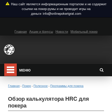
info@onlinepokerigrat.com
Главная
Акции и бонусы
Новости
Мобильный покер
МЕНЮ
Главная
›
Покер
›
Полезное
›
Программы для покера
Обзор калькулятора HRC для
покера