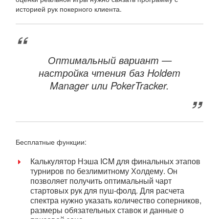
историей рук покерного клиента.
Оптимальный вариант —
настройка чтения баз Holdem
Manager или PokerTracker.
Бесплатные функции:
Калькулятор Нэша ICM для финальных этапов
турниров по безлимитному Холдему. Он
позволяет получить оптимальный чарт
стартовых рук для пуш-фолд. Для расчета
спектра нужно указать количество соперников,
размеры обязательных ставок и данные о