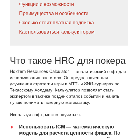
Функции и возможности
Преимущества и особенности
Сколько стоит платная подписка
Как пользоваться калькулятором
Что такое HRC для покера
Hold'em Resources Calculator — аналитический софт для
использования вне стола. Он предназначен для
улучшения стратегии игры в МТТ- и SNG-турнирах по
Техасскому Холдему. Калькулятор позволяет стать
экспертом в тактике поздних этапов событий и начать
лучше понимать покерную математику.
Используя софт, можно научиться:
Использовать ICM — математическую
модель для расчета ценности фишек.
По