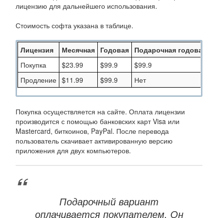
лицензию для дальнейшего использования.
Стоимость софта указана в таблице.
Лицензия
Месячная
Годовая
Подарочная годовая
Покупка
$23.99
$99.9
$99.9
Продление
$11.99
$99.9
Нет
Покупка осуществляется на сайте. Оплата лицензии
производится с помощью банковских карт Visa или
Mastercard, биткоинов, PayPal. После перевода
пользователь скачивает активированную версию
приложения для двух компьютеров.
Подарочный вариант
оплачивается покупателем. Он