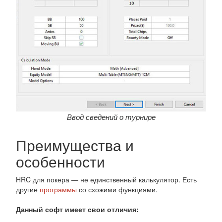
Ввод сведений о турнире
Преимущества и
особенности
HRC для покера — не единственный калькулятор. Есть
другие
программы
со схожими функциями.
Данный софт имеет свои отличия: