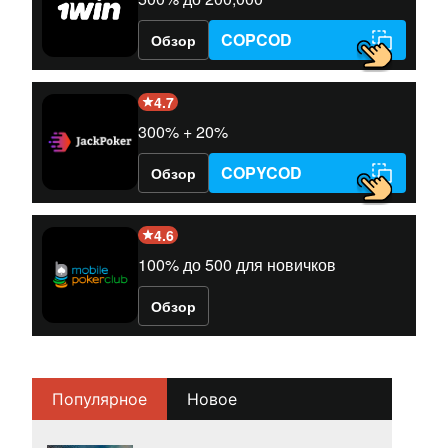
COPCOD
Обзор
4.7
300% + 20%
COPYCOD
Обзор
4.6
100% до 500 для новичков
Обзор
Популярное
Новое