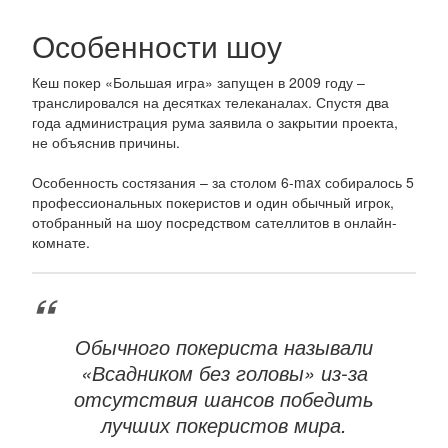
Особенности шоу
Кеш покер «Большая игра» запущен в 2009 году –
транслировался на десятках телеканалах. Спустя два
года администрация рума заявила о закрытии проекта,
не объяснив причины.
Особенность состязания – за столом 6-max собиралось 5
профессиональных покеристов и один обычный игрок,
отобранный на шоу посредством сателлитов в онлайн-
комнате.
Обычного покериста называли
«Всадником без головы» из-за
отсутствия шансов победить
лучших покеристов мира.