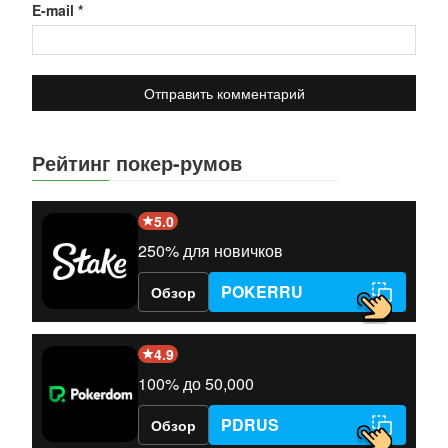
E-mail
*
Рейтинг покер-румов
5.0
250% для новичков
POKERRU
Обзор
4.9
100% до 50,000
PDRUS
Обзор