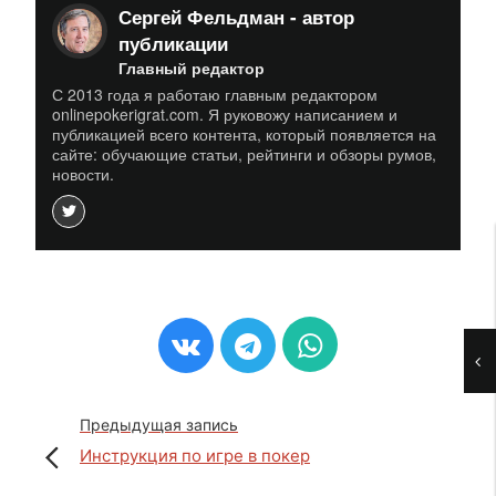
Сергей Фельдман - автор
публикации
Главный редактор
С 2013 года я работаю главным редактором
onlinepokerigrat.com. Я руковожу написанием и
публикацией всего контента, который появляется на
сайте: обучающие статьи, рейтинги и обзоры румов,
новости.
Предыдущая запись
Инструкция по игре в покер