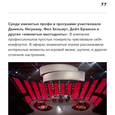
Среди именитых профи в программе участвовали
Даниель Негреану, Фил Хельмут, Дойл Брансон и
другие «именитые мастодонты»
. В компании
профессионалов простые покеристы чувствовали себя
комфортно. В эфирах знаменитые игроки рассказывали
интересные моменты из игровой жизни, шутили, и дарили
отличное настроение.