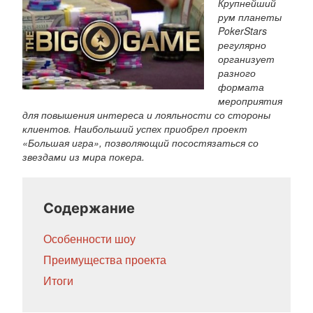
Крупнейший
рум планеты
PokerStars
регулярно
организует
разного
формата
мероприятия
для повышения интереса и лояльности со стороны
клиентов. Наибольший успех приобрел проект
«Большая игра», позволяющий посостязаться со
звездами из мира покера.
Содержание
Особенности шоу
Преимущества проекта
Итоги