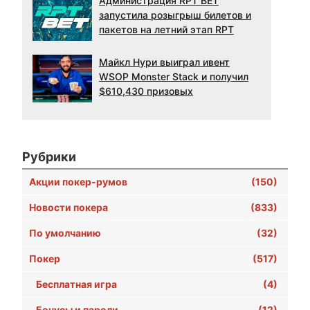
Администрация RPT BET
запустила розыгрыш билетов и
пакетов на летний этап RPT
Майкл Нури выиграл ивент
WSOP Monster Stack и получил
$610,430 призовых
Рубрики
Акции покер-румов
(150)
Новости покера
(833)
По умолчанию
(32)
Покер
(517)
Бесплатная игра
(4)
Бонусы и пароли
(12)