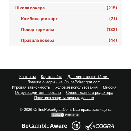
Школа покера
(215)
Комбинации карт
(21)
Покер термины
(132)
Правила покера
(44)
Контакты
Карта сайта
Для лиц старше 18 лет
Лучшие обзоры - на OnlinePokerIgrat.com
Игровая зависимость
Условия использования
Миссия
От руководителя портала
Слово главного редактора
Политика защиты личных данных
© 2026 OnlinePokerIgrat.Com. Все права защищены