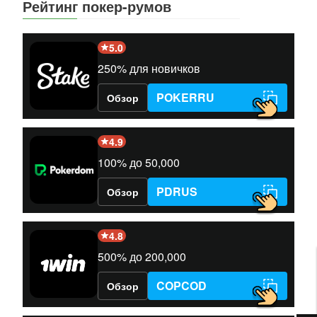
Рейтинг покер-румов
5.0
250% для новичков
POKERRU
Обзор
4.9
100% до 50,000
PDRUS
Обзор
4.8
500% до 200,000
COPCOD
Обзор