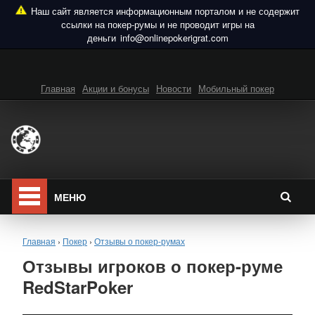
info@onlinepokerigrat.com
Главная
Акции и бонусы
Новости
Мобильный покер
МЕНЮ
Главная
›
Покер
›
Отзывы о покер-румах
Отзывы игроков о покер-руме
RedStarPoker