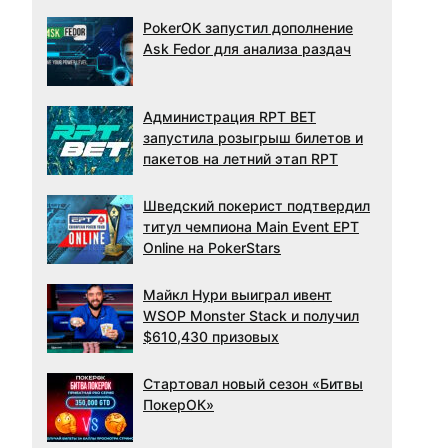
PokerOK запустил дополнение
Ask Fedor для анализа раздач
Администрация RPT BET
запустила розыгрыш билетов и
пакетов на летний этап RPT
Шведский покерист подтвердил
титул чемпиона Main Event EPT
Online на PokerStars
Майкл Нури выиграл ивент
WSOP Monster Stack и получил
$610,430 призовых
Стартовал новый сезон «Битвы
ПокерОК»