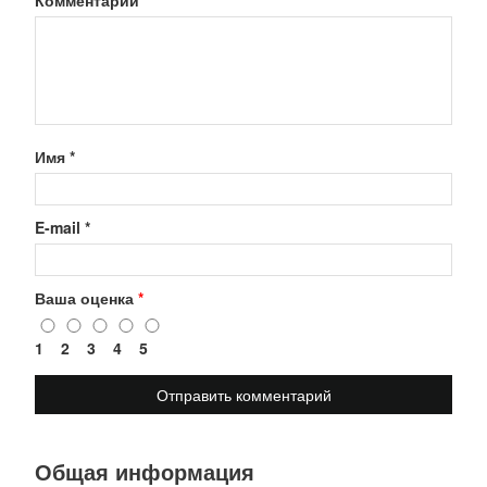
Имя
*
E-mail
*
Ваша оценка
*
1
2
3
4
5
Общая информация