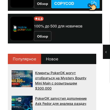
COPYCOD
Обзор
4.6
100% до 500 для новичков
Обзор
Популярное
Новое
Клиенты PokerOK могут
отобраться на Mystery Bounty
Mini Main с розыгрышем
$300,000
PokerOK запустил дополнение
Ask Fedor для анализа раздач