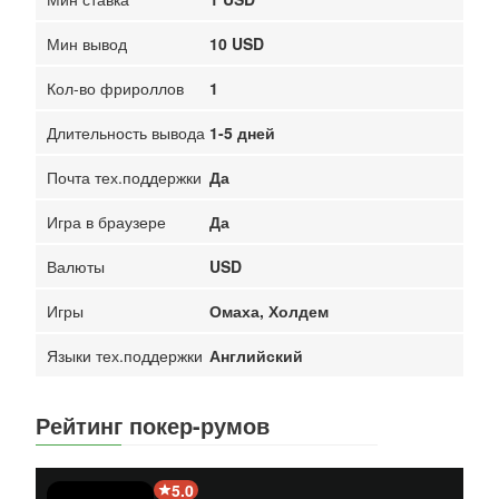
Мин вывод
10 USD
Кол-во фрироллов
1
Длительность вывода
1-5 дней
Почта тех.поддержки
Да
Игра в браузере
Да
Валюты
USD
Игры
Омаха, Холдем
Языки тех.поддержки
Английский
Рейтинг покер-румов
5.0