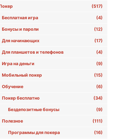
Покер
(517)
Бесплатная игра
(4)
Бонусы и пароли
(12)
Для начинающих
(17)
Для планшетов и телефонов
(4)
Игра на деньги
(9)
Мобильный покер
(15)
Обучение
(6)
Покер бесплатно
(34)
Бездепозитные бонусы
(9)
Полезное
(111)
Программы для покера
(16)