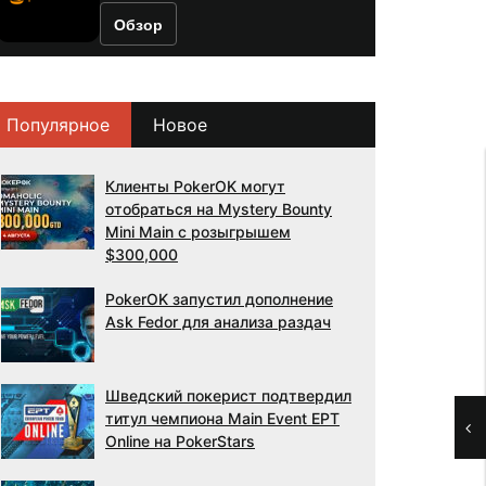
Обзор
Популярное
Новое
Клиенты PokerOK могут
отобраться на Mystery Bounty
Mini Main с розыгрышем
$300,000
PokerOK запустил дополнение
Ask Fedor для анализа раздач
Шведский покерист подтвердил
титул чемпиона Main Event EPT
Online на PokerStars