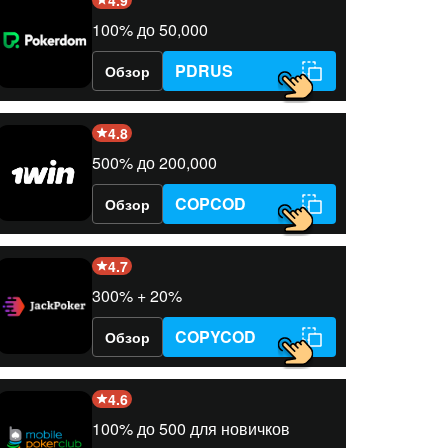
100% до 50,000
PDRUS
Обзор
4.8
500% до 200,000
COPCOD
Обзор
4.7
300% + 20%
COPYCOD
Обзор
4.6
100% до 500 для новичков