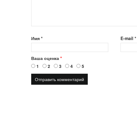
Имя
*
E-mail
*
Ваша оценка
*
1
2
3
4
5