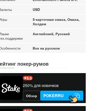
Валюты
USD
Игры
5-карточная омаха, Омаха,
Холдем
Языки
Английский, Русский
тех.поддержки
Особенности
Все на русском
ейтинг покер-румов
5.0
250% для новичков
POKERRU
Обзор
4.9