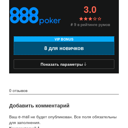
3.0
# 9 в рейтинге румов
VIP BONUS
8 для новичков
Показать параметры
0 отзывов
Добавить комментарий
Ваш e-mail не будет опубликован. Все поля обязательны
для заполнения.
Комментарий
*