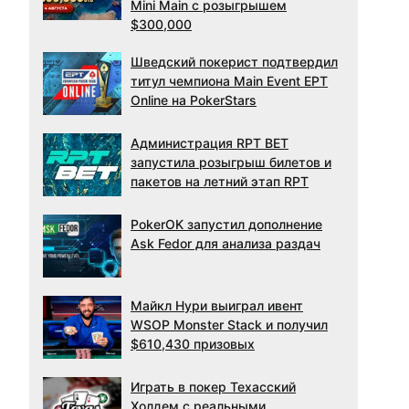
Mini Main с розыгрышем
$300,000
Шведский покерист подтвердил
титул чемпиона Main Event EPT
Online на PokerStars
Администрация RPT BET
запустила розыгрыш билетов и
пакетов на летний этап RPT
PokerOK запустил дополнение
Ask Fedor для анализа раздач
Майкл Нури выиграл ивент
WSOP Monster Stack и получил
$610,430 призовых
Играть в покер Техасский
Холдем с реальными