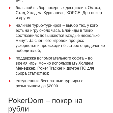
большой выбор покерных дисциплин: Омаха,
Стад, Холдем, Куршавель, ХОРСЕ, Дро-покер
и другие;
наличие турбо-турниров – выбор тех, у кого
есть на игру около часа. Блайнды в таких
состязаниях повышаются каждые несколько
минут. За счет чего игровой процесс
ускоряется и происходит быстрое определение
победителей;
поддержка вспомогательного софта – во
время игры можно использовать Холдем
Менеджер, Poker Tracker и другое ПО для
сбора статистики;
ежедневные бесплатные турниры с
розыгрышем до $2000.
PokerDom – покер на
рубли