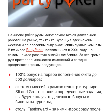
Немногие poker румы могут похвастаться длительной
работой на рынке, так как конкуренция здесь очень
жесткая и ее способны выдержать лишь лучшие комнаты.
В их числе
PartyPoker
, появившийся в 2001 году – в
самом начале развития онлайн-гэмблинга. За это время
рум претерпел множество изменений и сегодня
предлагает игрокам следующее:
100% бонус на первое пополнение счета до
500 долларов;
системы миссий в рамках кеш-игр и турниров
Sit and Go – выполняя определенные задания,
вы будете получать денежные бонусы и
билеты на турниры;
столы Fastforward – за ними игрок сразу после