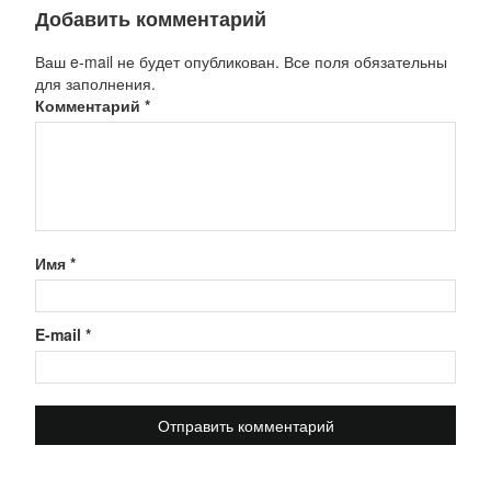
Добавить комментарий
Ваш e-mail не будет опубликован. Все поля обязательны
для заполнения.
Комментарий
*
Имя
*
E-mail
*