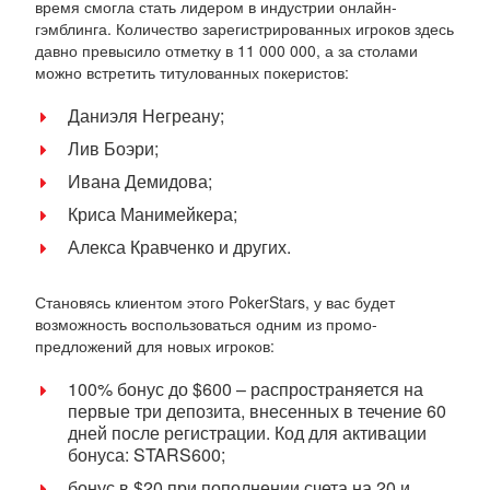
время смогла стать лидером в индустрии онлайн-
гэмблинга. Количество зарегистрированных игроков здесь
давно превысило отметку в 11 000 000, а за столами
можно встретить титулованных покеристов:
Даниэля Негреану;
Лив Боэри;
Ивана Демидова;
Криса Манимейкера;
Алекса Кравченко и других.
Становясь клиентом этого PokerStars, у вас будет
возможность воспользоваться одним из промо-
предложений для новых игроков:
100% бонус до $600 – распространяется на
первые три депозита, внесенных в течение 60
дней после регистрации. Код для активации
бонуса: STARS600;
бонус в $20 при пополнении счета на 20 и