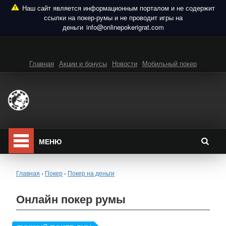
info@onlinepokerigrat.com
Главная
Акции и бонусы
Новости
Мобильный покер
МЕНЮ
Главная
›
Покер
›
Покер на деньги
Онлайн покер румы