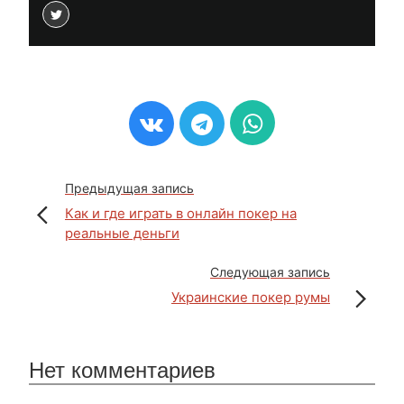
Предыдущая запись
Как и где играть в онлайн покер на
реальные деньги
Следующая запись
Украинские покер румы
Нет комментариев