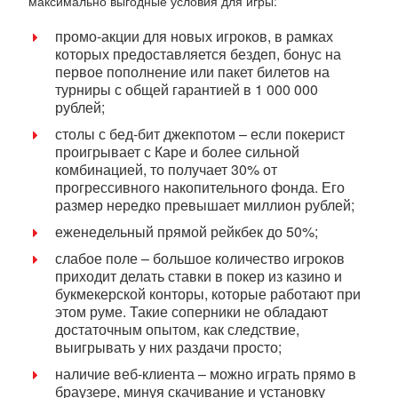
максимально выгодные условия для игры:
промо-акции для новых игроков, в рамках
которых предоставляется бездеп, бонус на
первое пополнение или пакет билетов на
турниры с общей гарантией в 1 000 000
рублей;
столы с бед-бит джекпотом – если покерист
проигрывает с Каре и более сильной
комбинацией, то получает 30% от
прогрессивного накопительного фонда. Его
размер нередко превышает миллион рублей;
еженедельный прямой рейкбек до 50%;
слабое поле – большое количество игроков
приходит делать ставки в покер из казино и
букмекерской конторы, которые работают при
этом руме. Такие соперники не обладают
достаточным опытом, как следствие,
выигрывать у них раздачи просто;
наличие веб-клиента – можно играть прямо в
браузере, минуя скачивание и установку