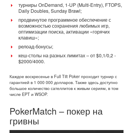
турниры OnDemand, 1-UP (Multi-Entry), FTOPS,
Daily Doubles, Sunday Brawl;
продвинутое программное обеспечение с
возможностью сохранения любимых игр,
оптимизации поиска, активации «горячих
клавиш»;
релоад-бонусы;
кеш-столы на разных лимитах – от $0,1/0,2 -
$2000/4000.
Каждое воскресенье в Full Tilt Poker проходит турнир с
гарантией в 1 000 000 долларов. Также здесь доступно
большое количество сателлитов к живым сериям, в том
числе EPT и WSOP.
PokerMatch – покер на
гривны