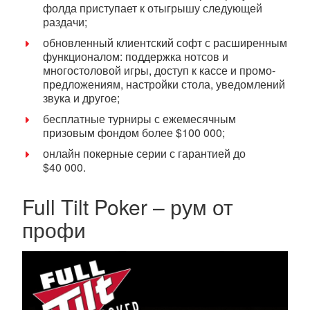
фолда приступает к отыгрышу следующей
раздачи;
обновленный клиентский софт с расширенным
функционалом: поддержка нотсов и
многостоловой игры, доступ к кассе и промо-
предложениям, настройки стола, уведомлений
звука и другое;
бесплатные турниры с ежемесячным
призовым фондом более $100 000;
онлайн покерные серии с гарантией до
$40 000.
Full Tilt Poker – рум от
профи