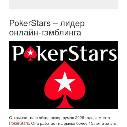
PokerStars – лидер
онлайн-гэмблинга
Открывает наш обзор покер румов 2026 года комната
PokerStars
. Она работает на рынке более 15 лет и за это