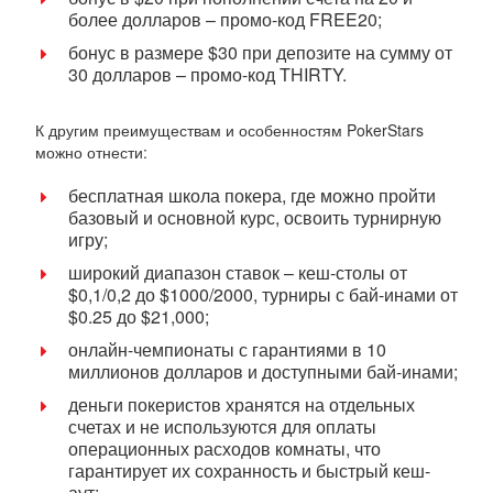
более долларов – промо-код FREE20;
бонус в размере $30 при депозите на сумму от
30 долларов – промо-код THIRTY.
К другим преимуществам и особенностям PokerStars
можно отнести:
бесплатная школа покера, где можно пройти
базовый и основной курс, освоить турнирную
игру;
широкий диапазон ставок – кеш-столы от
$0,1/0,2 до $1000/2000, турниры с бай-инами от
$0.25 до $21,000;
онлайн-чемпионаты с гарантиями в 10
миллионов долларов и доступными бай-инами;
деньги покеристов хранятся на отдельных
счетах и не используются для оплаты
операционных расходов комнаты, что
гарантирует их сохранность и быстрый кеш-
аут;