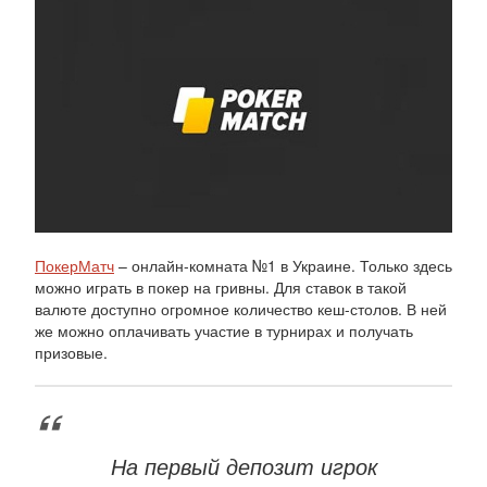
ПокерМатч
– онлайн-комната №1 в Украине. Только здесь
можно играть в покер на гривны. Для ставок в такой
валюте доступно огромное количество кеш-столов. В ней
же можно оплачивать участие в турнирах и получать
призовые.
На первый депозит игрок