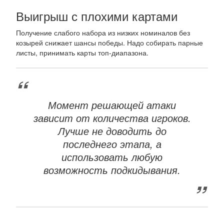
Выигрыш с плохими картами
Получение слабого набора из низких номиналов без
козырей снижает шансы победы. Надо собирать парные
листы, принимать карты топ-диапазона.
Момент решающей атаки
зависит от количества игроков.
Лучше не доводить до
последнего этапа, а
использовать любую
возможность подкидывания.