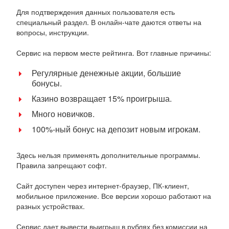
Для подтверждения данных пользователя есть
специальный раздел. В онлайн-чате даются ответы на
вопросы, инструкции.
Сервис на первом месте рейтинга. Вот главные причины:
Регулярные денежные акции, большие
бонусы.
Казино возвращает 15% проигрыша.
Много новичков.
100%-ный бонус на депозит новым игрокам.
Здесь нельзя применять дополнительные программы.
Правила запрещают софт.
Сайт доступен через интернет-браузер, ПК-клиент,
мобильное приложение. Все версии хорошо работают на
разных устройствах.
Сервис дает вывести выигрыш в рублях без комиссии на