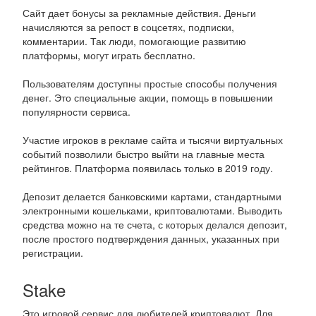
Сайт дает бонусы за рекламные действия. Деньги
начисляются за репост в соцсетях, подписки,
комментарии. Так люди, помогающие развитию
платформы, могут играть бесплатно.
Пользователям доступны простые способы получения
денег. Это специальные акции, помощь в повышении
популярности сервиса.
Участие игроков в рекламе сайта и тысячи виртуальных
событий позволили быстро выйти на главные места
рейтингов. Платформа появилась только в 2019 году.
Депозит делается банковскими картами, стандартными
электронными кошельками, криптовалютами. Выводить
средства можно на те счета, с которых делался депозит,
после простого подтверждения данных, указанных при
регистрации.
Stake
Это игровой сервис для любителей криптовалют. Для