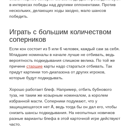
в интересах победы над другими оппонентами. Против
нескольких, делающих ходы заодно, мало шансов
победить.
Играть с большим количеством
соперников
Если кон состоит из 5 или 6 человек, каждый сам за себя.
Младшие номиналы в начале лучше не отбивать, ведь
вероятность подкидывания слишком велика. По той же
причине
старшие
карты надо стараться отбивать. Так
придут картинки топ-диапазона от других игроков,
которые будут подкидывать.
Хорошо работает блеф. Например, отбить бубнового
туза, не таким же козырным номиналом, а королем
избранной масти. Соперники подумают, что у
защищающегося нет A, ведь тогда бы он дал его, чтобы
снизить шансы подкидывания. На неопытных новичков
разные варианты блефа в этой карточной игре действуют
часто.