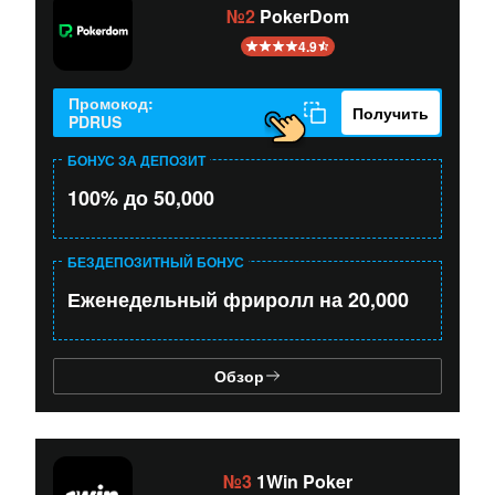
№2
PokerDom
4.9
Промокод:
Получить
PDRUS
БОНУС ЗА ДЕПОЗИТ
100% до 50,000
БЕЗДЕПОЗИТНЫЙ БОНУС
Еженедельный фриролл на 20,000
Обзор
№3
1Win Poker