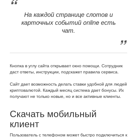
На каждой странице слотов и
карточных событий online есть
чат.
Кнопка в углу сайта открывает окно помощи. Сотрудник
даст ответы, инструкции, подскажет правила сервиса.
Сайт дает возможность делать ставки удобной для людей
криптовалютой. Каждый месяц система дает бонусы. Их
получают не только новые, но и все активные клиенты.
Скачать мобильный
клиент
Пользователь с телефоном может быстро подключиться к