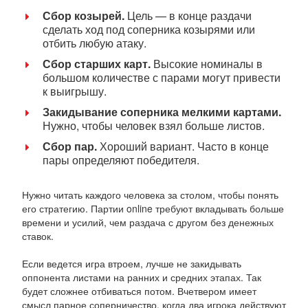
Сбор козырей.
Цель — в конце раздачи
сделать ход под соперника козырями или
отбить любую атаку.
Сбор старших карт.
Высокие номиналы в
большом количестве с парами могут привести
к выигрышу.
Закидывание соперника мелкими картами.
Нужно, чтобы человек взял больше листов.
Сбор пар.
Хороший вариант. Часто в конце
пары определяют победителя.
Нужно читать каждого человека за столом, чтобы понять
его стратегию. Партии online требуют вкладывать больше
времени и усилий, чем раздача с другом без денежных
ставок.
Если ведется игра втроем, лучше не закидывать
оппонента листами на ранних и средних этапах. Так
будет сложнее отбиваться потом. Вчетвером имеет
смысл парное соперничество, когда два игрока действуют