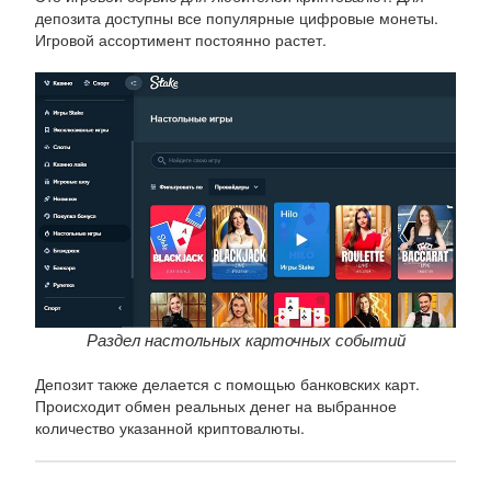
депозита доступны все популярные цифровые монеты.
Игровой ассортимент постоянно растет.
Раздел настольных карточных событий
Депозит также делается с помощью банковских карт.
Происходит обмен реальных денег на выбранное
количество указанной криптовалюты.