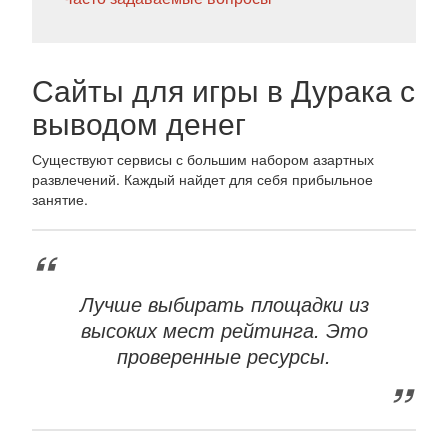
Сайты для игры в Дурака с
выводом денег
Существуют сервисы с большим набором азартных
развлечений. Каждый найдет для себя прибыльное
занятие.
Лучше выбирать площадки из
высоких мест рейтинга. Это
проверенные ресурсы.