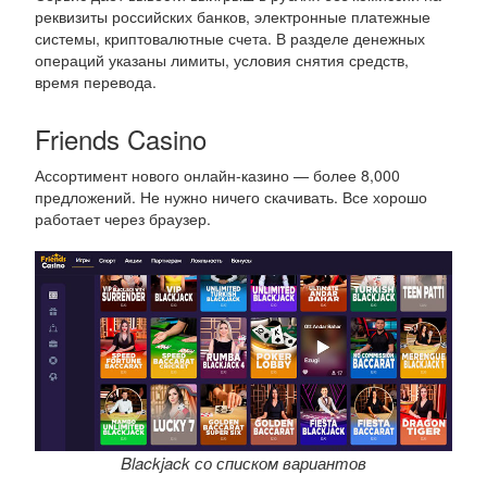
реквизиты российских банков, электронные платежные
системы, криптовалютные счета. В разделе денежных
операций указаны лимиты, условия снятия средств,
время перевода.
Friends Casino
Ассортимент нового онлайн-казино — более 8,000
предложений. Не нужно ничего скачивать. Все хорошо
работает через браузер.
Blackjack со списком вариантов