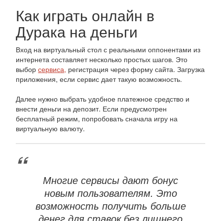
Как играть онлайн в
Дурака на деньги
Вход на виртуальный стол с реальными оппонентами из
интернета составляет несколько простых шагов. Это
выбор
сервиса,
регистрация через форму сайта. Загрузка
приложения, если сервис дает такую возможность.
Далее нужно выбрать удобное платежное средство и
внести деньги на депозит. Если предусмотрен
бесплатный режим, попробовать сначала игру на
виртуальную валюту.
Многие сервисы дают бонус
новым пользователям. Это
возможность получить больше
денег для ставок без лишнего