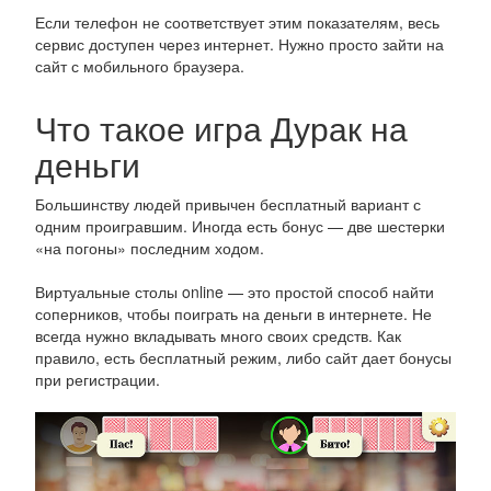
Если телефон не соответствует этим показателям, весь
сервис доступен через интернет. Нужно просто зайти на
сайт с мобильного браузера.
Что такое игра Дурак на
деньги
Большинству людей привычен бесплатный вариант с
одним проигравшим. Иногда есть бонус — две шестерки
«на погоны» последним ходом.
Виртуальные столы online — это простой способ найти
соперников, чтобы поиграть на деньги в интернете. Не
всегда нужно вкладывать много своих средств. Как
правило, есть бесплатный режим, либо сайт дает бонусы
при регистрации.