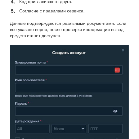
Код пригласившего друга.
Согласие с правилами сервиса.
Данные подтверждаются реальными документами. Если
все указано верно, после проверки информации вывод
средств станет доступен.