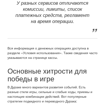
У разных сервисов отличаются
комиссии, лимиты, список
платежных средств, регламент
на время операции.
Вся информация о денежных операциях доступна в
разделе «Условия использования». Также сведения часто
указываются на странице кассы.
Основные хитрости для
победы в игре
В Дураке много вариантов развития событий. Есть
разные стили игры, сильные и слабые ходы, приемы и
настоящие комбинации действий. Вот популярные
стратегии подкидного и переводного Дурака: