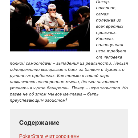
Покер,
наверное,
самая
полезная из
всех вредных
привычек.
Конечно,
полноценная
игра требует
от человека
полной самоотдачи – выпадения из реальности. Нельзя
одновременно выигрывать банк за банком и думать о
рутинных проблемах. Как только в вашей игре
появляются посторонние мысли, деньги начинают
утекать в чужие банкроллы. Покер – игра эгоистов. Но
разве не об этом мы все мечтаем – быть
преуспевающим эгоистом!
Содержание
PokerStars учит хорошему