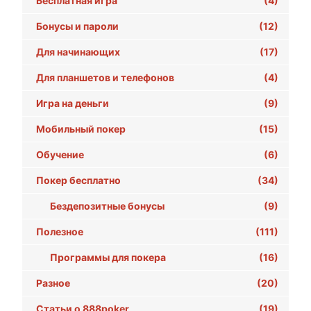
Бесплатная игра
(4)
Бонусы и пароли
(12)
Для начинающих
(17)
Для планшетов и телефонов
(4)
Игра на деньги
(9)
Мобильный покер
(15)
Обучение
(6)
Покер бесплатно
(34)
Бездепозитные бонусы
(9)
Полезное
(111)
Программы для покера
(16)
Разное
(20)
Статьи о 888poker
(19)