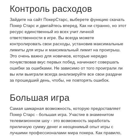
Контроль расходов
Зайдите на сайт ПокерСтарс, выберете функцию скачать
Покер Старс и двигайтесь вперед. Как ни странно, но этот
ресурс единственный из всех учит личной
ответственности в игре. Вы всегда можете
контролировать свои расходы, установив максимальные
лимиты для игры и максимальный лимит на проигрыш.
Это очень важно для новичков, которые нередко
почувствовав вкус первых побед, начинают совершать
ошибки за ошибками. Не зависимо от того проиграли ли
вы или выиграли всегда анализируйте все свои раздачи
за прошедший день, чтобы, не повторять ошибок.
Большая игра
Самая шикарная возможность, которую предоставляет
Покер Старс - большая игра. Участие в знаменитом
телевизионном шоу - это возможность заработать
приличную сумму денег и неоценимый опыт игры с
лучшими профессионалами мира покера. Как правило,