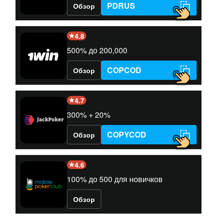
PDRUS
Обзор
4.8
500% до 200,000
COPCOD
Обзор
4.7
300% + 20%
COPYCOD
Обзор
4.6
100% до 500 для новичков
Обзор