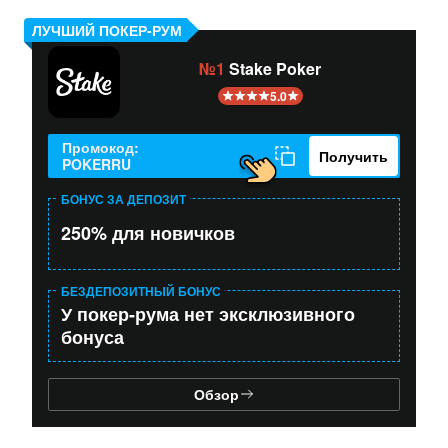
ЛУЧШИЙ ПОКЕР-РУМ
№1
Stake Poker
5.0
Промокод:
Получить
POKERRU
БОНУС ЗА ДЕПОЗИТ
250% для новичков
БЕЗДЕПОЗИТНЫЙ БОНУС
У покер-рума нет эксклюзивного
бонуса
Обзор