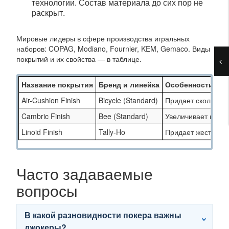
технологии. Состав материала до сих пор не
раскрыт.
Мировые лидеры в сфере производства игральных
наборов: COPAG, Modiano, Fournier, KEM, Gemaco. Виды
покрытий и их свойства — в таблице.
Название покрытия
Бренд и линейка
Особенности
Air-Cushion Finish
Bicycle (Standard)
Придает скольжени
Cambric Finish
Bee (Standard)
Увеличивает мягко
Linoid Finish
Tally-Ho
Придает жесткость
Часто задаваемые
вопросы
В какой разновидности покера важны
джокеры?