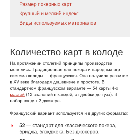
Размер покерных карт
Крупный и мелкий индекс
Виды используемых материалов
Количество карт в колоде
На протяжении столетий принципы производства
менялись. Традиционная для покера и народных игр
система колоды — французская. Она получила развитие
в XV веке благодаря дешевизне и простоте. В
стандартном французском варианте — 54 карты 4-х
мастей
(13 значений в каждой, от двойки до туза). В
набор входят 2 джокера.
Французский вариант используется и в других форматах:
52
— стандарт для классического покера,
бриджа, блэкджека. Без джокеров.