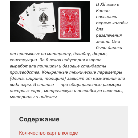
В XII веке в
Китае
появились
первые колоды
для
развлечения
знати. Они
были далеки
от привычных по материалу, дизайну, форме,
конструкции. За 9 веков индустрия азарта
выработала принципы и базовые стандарты
производства. Конкретные технические параметры
(длина, ширина, толщина) зависят от назначения или
вида игры. В статье — про общепринятые размеры
покерных карт, метрическую и английскую системы,
материалы и индексы.
Содержание
Количество карт в колоде