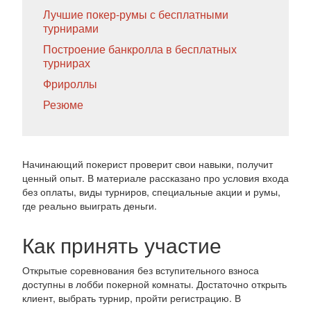
Лучшие покер-румы с бесплатными
турнирами
Построение банкролла в бесплатных
турнирах
Фрироллы
Резюме
Начинающий покерист проверит свои навыки, получит
ценный опыт. В материале рассказано про условия входа
без оплаты, виды турниров, специальные акции и румы,
где реально выиграть деньги.
Как принять участие
Открытые соревнования без вступительного взноса
доступны в лобби покерной комнаты. Достаточно открыть
клиент, выбрать турнир, пройти регистрацию. В