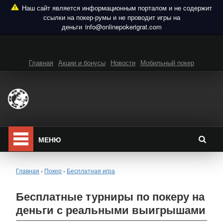
info@onlinepokerigrat.com
Главная
Акции и бонусы
Новости
Мобильный покер
МЕНЮ
Главная
›
Покер
›
Бесплатная игра
Бесплатные турниры по покеру на
деньги с реальными выигрышами