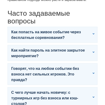
Часто задаваемые
вопросы
Как попасть на живое событие через
бесплатные соревнования?
Как найти пароль на элитное закрытое
мероприятие?
Говорят, что на любом событии без
взноса нет сильных игроков. Это
правда?
С чего лучше начать новичку: с
турнирных игр без взноса или кэш-
столов?