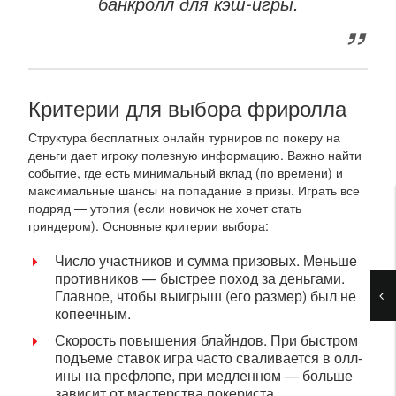
банкролл для кэш-игры.
Критерии для выбора фриролла
Структура бесплатных онлайн турниров по покеру на
деньги дает игроку полезную информацию. Важно найти
событие, где есть минимальный вклад (по времени) и
максимальные шансы на попадание в призы. Играть все
подряд — утопия (если новичок не хочет стать
гриндером). Основные критерии выбора:
Число участников и сумма призовых. Меньше
противников — быстрее поход за деньгами.
Главное, чтобы выигрыш (его размер) был не
копеечным.
Скорость повышения блайндов. При быстром
подъеме ставок игра часто сваливается в олл-
ины на префлопе, при медленном — больше
зависит от мастерства покериста.