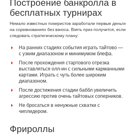
Построение банкролла в
бесплатных турнирах
Немало известных покеристов заработали первые деньги
на соревнованиях без взноса. Взять приз получится, если
следовать стратегическому плану:
На ранних стадиях события играть тайтово —
с узким диапазоном и минимумом блефа.
После прохождения стартового отрезка
выставляться олл-ин с сильными карманными
картами. Играть с чуть более широким
диапазоном.
После достижения стадии баббл увеличить
агрессию против очень тайтовых соперников.
Не бросаться в ненужные схватки с
чиплидером.
Фрироллы