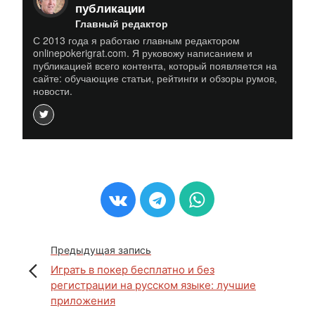
публикации
Главный редактор
С 2013 года я работаю главным редактором
onlinepokerigrat.com. Я руковожу написанием и
публикацией всего контента, который появляется на
сайте: обучающие статьи, рейтинги и обзоры румов,
новости.
Предыдущая запись
Играть в покер бесплатно и без
регистрации на русском языке: лучшие
приложения