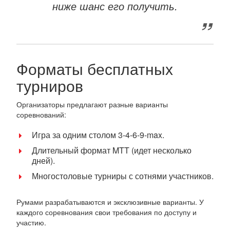
ниже шанс его получить.
Форматы бесплатных
турниров
Организаторы предлагают разные варианты
соревнований:
Игра за одним столом 3-4-6-9-max.
Длительный формат MTT (идет несколько
дней).
Многостоловые турниры с сотнями участников.
Румами разрабатываются и эксклюзивные варианты. У
каждого соревнования свои требования по доступу и
участию.