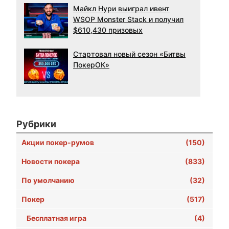
Майкл Нури выиграл ивент
WSOP Monster Stack и получил
$610,430 призовых
Стартовал новый сезон «Битвы
ПокерОК»
Рубрики
Акции покер-румов
(150)
Новости покера
(833)
По умолчанию
(32)
Покер
(517)
Бесплатная игра
(4)