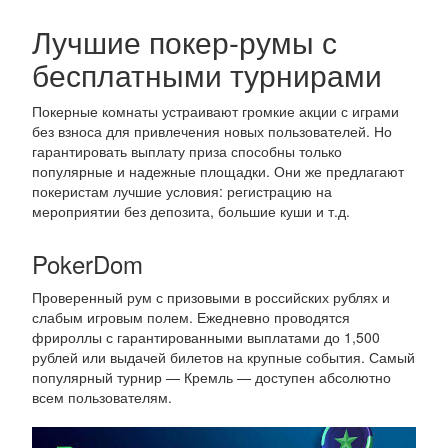
Лучшие покер-румы с
бесплатными турнирами
Покерные комнаты устраивают громкие акции с играми
без взноса для привлечения новых пользователей. Но
гарантировать выплату приза способны только
популярные и надежные площадки. Они же предлагают
покеристам лучшие условия: регистрацию на
мероприятии без депозита, большие куши и т.д.
PokerDom
Проверенный рум с призовыми в российских рублях и
слабым игровым полем. Ежедневно проводятся
фрироллы с гарантированными выплатами до 1,500
рублей или выдачей билетов на крупные события. Самый
популярный турнир — Кремль — доступен абсолютно
всем пользователям.