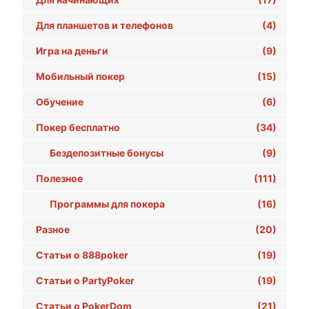
Для планшетов и телефонов
(4)
Игра на деньги
(9)
Мобильный покер
(15)
Обучение
(6)
Покер бесплатно
(34)
Бездепозитные бонусы
(9)
Полезное
(111)
Программы для покера
(16)
Разное
(20)
Статьи о 888poker
(19)
Статьи о PartyPoker
(19)
Статьи о PokerDom
(21)