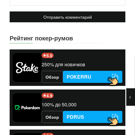
Рейтинг покер-румов
5.0
250% для новичков
POKERRU
Обзор
4.9
100% до 50,000
PDRUS
Обзор