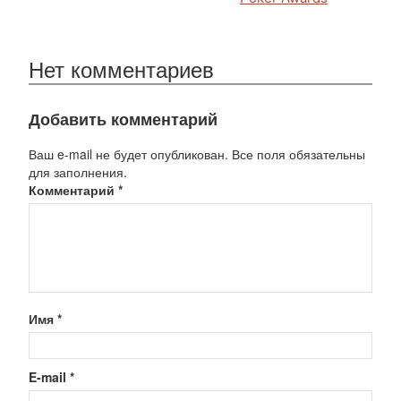
Нет комментариев
Добавить комментарий
Ваш e-mail не будет опубликован. Все поля обязательны
для заполнения.
Комментарий
*
Имя
*
E-mail
*