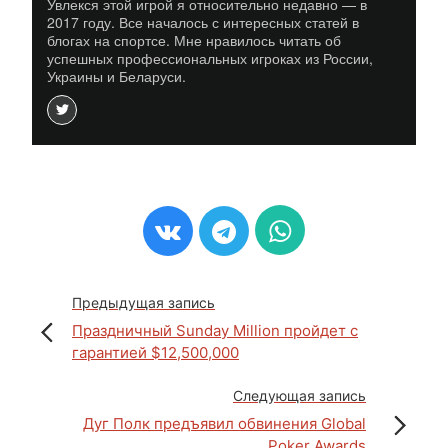
Увлекся этой игрой я относительно недавно — в
2017 году. Все началось с интересных статей в
блогах на спортсе. Мне нравилось читать об
успешных профессиональных игроках из России,
Украины и Беларуси.
Предыдущая запись
Праздничный Sunday Million пройдет с
гарантией $12,500,000
Следующая запись
Дуг Полк предъявил обвинения Global
Poker Awards