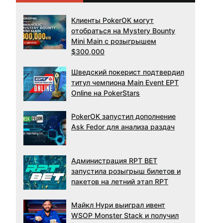
Клиенты PokerOK могут
отобраться на Mystery Bounty
Mini Main с розыгрышем
$300,000
Шведский покерист подтвердил
титул чемпиона Main Event EPT
Online на PokerStars
PokerOK запустил дополнение
Ask Fedor для анализа раздач
Администрация RPT BET
запустила розыгрыш билетов и
пакетов на летний этап RPT
Майкл Нури выиграл ивент
WSOP Monster Stack и получил