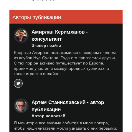
Авторы публикации
Амирлан Керимханов -
консультант
Эксперт сайта
Впервые Амирлан познакомился с покером в одном
из клубов Нур-Султана. Туда его пригласили друзья.
С тех пор он активно путешествует по Европе,
принимая участия в международных турнирах, а
также играет в онлайне.
Артем Станиславский - автор
публикации
Автор новостей
Я мониторю все важные события в мире покера,
чтобы наши читатели могли узнавать о них первыми.