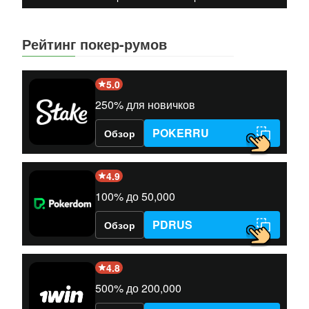
Рейтинг покер-румов
5.0
250% для новичков
POKERRU
Обзор
4.9
100% до 50,000
PDRUS
Обзор
4.8
500% до 200,000