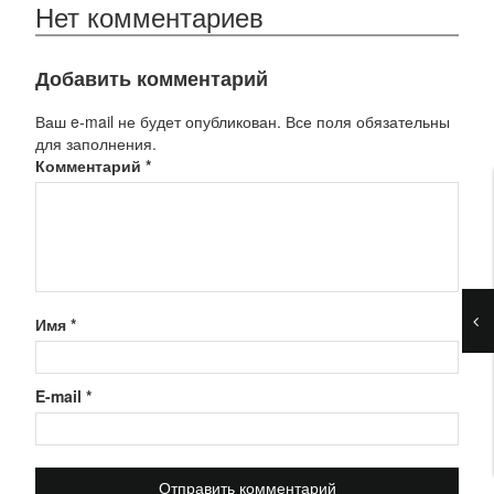
Нет комментариев
Добавить комментарий
Ваш e-mail не будет опубликован. Все поля обязательны
для заполнения.
Комментарий
*
Имя
*
E-mail
*