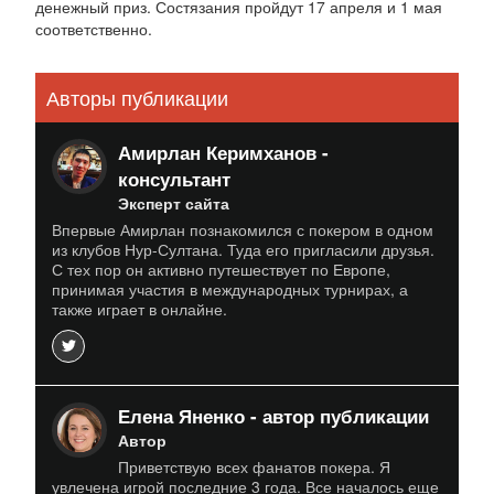
денежный приз. Состязания пройдут 17 апреля и 1 мая
соответственно.
Авторы публикации
Амирлан Керимханов -
консультант
Эксперт сайта
Впервые Амирлан познакомился с покером в одном
из клубов Нур-Султана. Туда его пригласили друзья.
С тех пор он активно путешествует по Европе,
принимая участия в международных турнирах, а
также играет в онлайне.
Елена Яненко - автор публикации
Автор
Приветствую всех фанатов покера. Я
увлечена игрой последние 3 года. Все началось еще