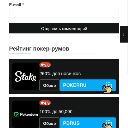
E-mail
*
Рейтинг покер-румов
5.0
250% для новичков
POKERRU
Обзор
4.9
100% до 50,000
PDRUS
Обзор