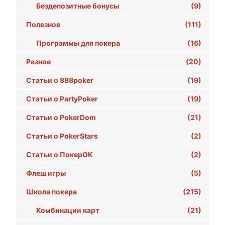
Бездепозитные бонусы
(9)
Полезное
(111)
Программы для покера
(16)
Разное
(20)
Статьи о 888poker
(19)
Статьи о PartyPoker
(19)
Статьи о PokerDom
(21)
Статьи о PokerStars
(2)
Статьи о ПокерОК
(2)
Флеш игры
(5)
Школа покера
(215)
Комбинации карт
(21)