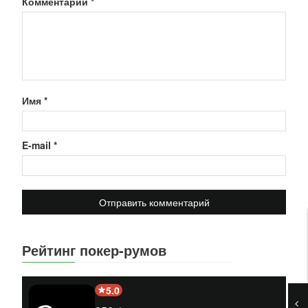
Комментарий
*
Имя
*
E-mail
*
Рейтинг покер-румов
5.0