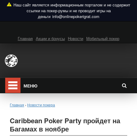
info@onlinepokerigrat.com
Главная
Акции и бонусы
Новости
Мобильный покер
МЕНЮ
Главная
›
Новости покера
Caribbean Poker Party пройдет на
Багамах в ноябре