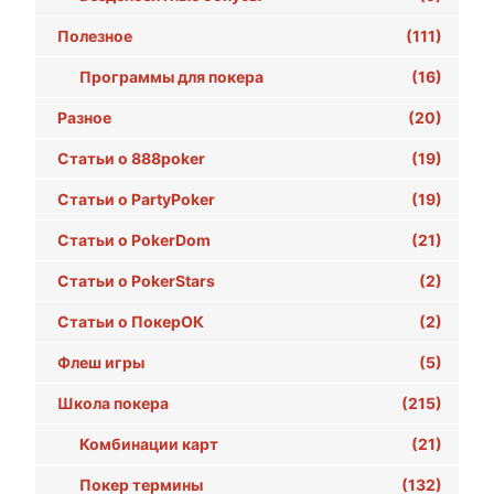
Полезное
(111)
Программы для покера
(16)
Разное
(20)
Статьи о 888poker
(19)
Статьи о PartyPoker
(19)
Статьи о PokerDom
(21)
Статьи о PokerStars
(2)
Статьи о ПокерОК
(2)
Флеш игры
(5)
Школа покера
(215)
Комбинации карт
(21)
Покер термины
(132)