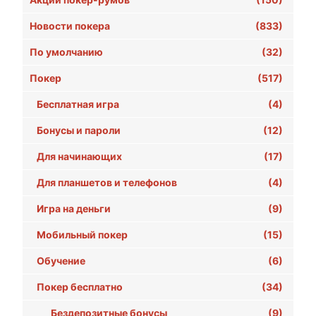
Новости покера
(833)
По умолчанию
(32)
Покер
(517)
Бесплатная игра
(4)
Бонусы и пароли
(12)
Для начинающих
(17)
Для планшетов и телефонов
(4)
Игра на деньги
(9)
Мобильный покер
(15)
Обучение
(6)
Покер бесплатно
(34)
Бездепозитные бонусы
(9)