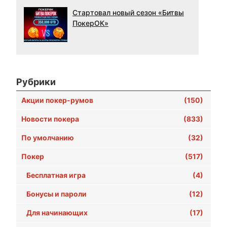
Стартовал новый сезон «Битвы
ПокерОК»
Рубрики
Акции покер-румов
(150)
Новости покера
(833)
По умолчанию
(32)
Покер
(517)
Бесплатная игра
(4)
Бонусы и пароли
(12)
Для начинающих
(17)