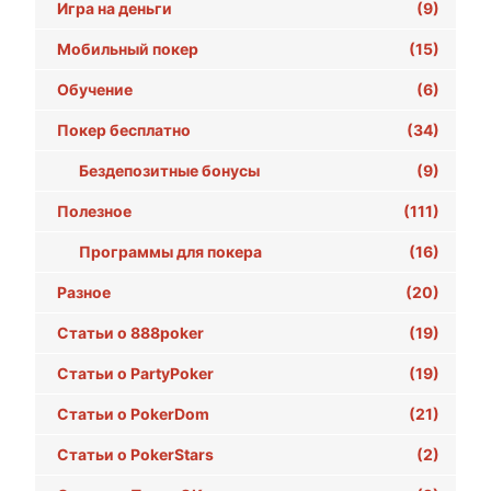
Игра на деньги
(9)
Мобильный покер
(15)
Обучение
(6)
Покер бесплатно
(34)
Бездепозитные бонусы
(9)
Полезное
(111)
Программы для покера
(16)
Разное
(20)
Статьи о 888poker
(19)
Статьи о PartyPoker
(19)
Статьи о PokerDom
(21)
Статьи о PokerStars
(2)