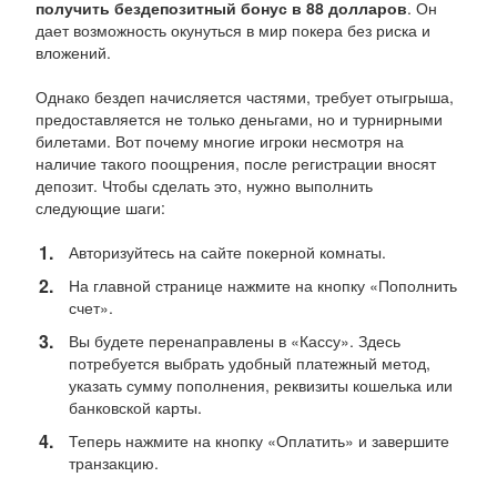
получить бездепозитный бонус в 88 долларов
. Он
дает возможность окунуться в мир покера без риска и
вложений.
Однако бездеп начисляется частями, требует отыгрыша,
предоставляется не только деньгами, но и турнирными
билетами. Вот почему многие игроки несмотря на
наличие такого поощрения, после регистрации вносят
депозит. Чтобы сделать это, нужно выполнить
следующие шаги:
Авторизуйтесь на сайте покерной комнаты.
На главной странице нажмите на кнопку «Пополнить
счет».
Вы будете перенаправлены в «Кассу». Здесь
потребуется выбрать удобный платежный метод,
указать сумму пополнения, реквизиты кошелька или
банковской карты.
Теперь нажмите на кнопку «Оплатить» и завершите
транзакцию.