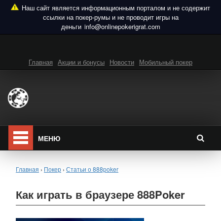
info@onlinepokerigrat.com
Главная
Акции и бонусы
Новости
Мобильный покер
МЕНЮ
Главная
›
Покер
›
Статьи о 888poker
Как играть в браузере 888Poker