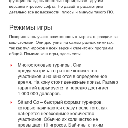
функционал здесь несколько проигрывает другим
версиям игрового софта. Но давайте рассмотрим
детально все возможности, плюсы и минусы такого ПО.
Режимы игры
Покеристы получают возможность отыгрывать раздачи за
кеш-столами. Они доступны на самых разных лимитах,
так как пул игроков у всех версий клиентских программ
общий. Помимо кеш-игры, здесь есть:
Многостоловые турниры. Они
предусматривают разное количество
участников и начинаются в определенное
время. На кону стоят денежные призы. Размер
гарантий варьируется и нередко достигает
1 000 000 долларов.
Sit and Go – быстрый формат турниров,
которые начинаются сразу после того, как
наберется необходимое количество
участников. Обычно их количество не
превышает 10 игроков. Бай-ины к таким