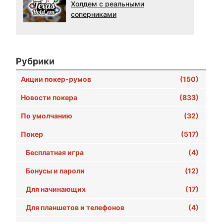
Холдем с реальными
соперниками
Рубрики
Акции покер-румов
(150)
Новости покера
(833)
По умолчанию
(32)
Покер
(517)
Бесплатная игра
(4)
Бонусы и пароли
(12)
Для начинающих
(17)
Для планшетов и телефонов
(4)