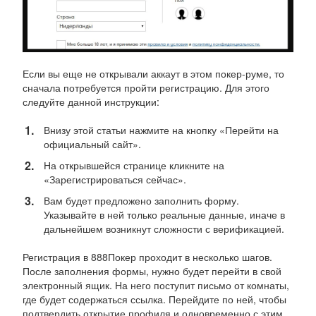
Если вы еще не открывали аккаут в этом покер-руме, то
сначала потребуется пройти регистрацию. Для этого
следуйте данной инструкции:
Внизу этой статьи нажмите на кнопку «Перейти на
официальный сайт».
На открывшейся странице кликните на
«Зарегистрироваться сейчас».
Вам будет предложено заполнить форму.
Указывайте в ней только реальные данные, иначе в
дальнейшем возникнут сложности с верификацией.
Регистрация в 888Покер проходит в несколько шагов.
После заполнения формы, нужно будет перейти в свой
электронный ящик. На него поступит письмо от комнаты,
где будет содержаться ссылка. Перейдите по ней, чтобы
подтвердить открытие профиля и одновременно с этим