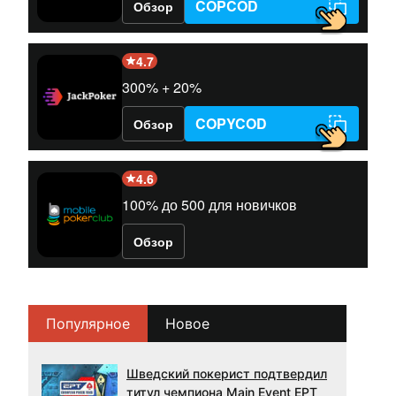
COPCOD
Обзор
4.7
300% + 20%
COPYCOD
Обзор
4.6
100% до 500 для новичков
Обзор
Популярное
Новое
Шведский покерист подтвердил
титул чемпиона Main Event EPT