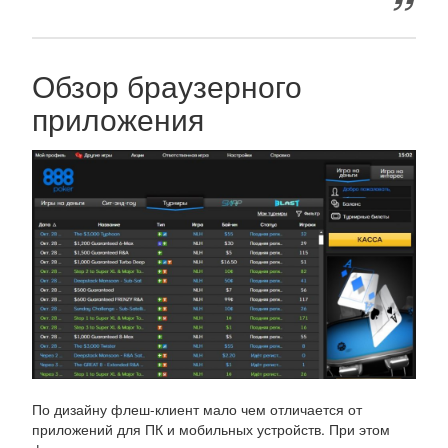
Обзор браузерного
приложения
По дизайну флеш-клиент мало чем отличается от
приложений для ПК и мобильных устройств. При этом