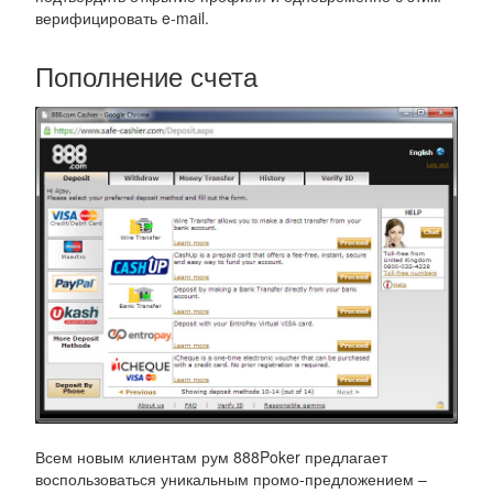
верифицировать e-mail.
Пополнение счета
Всем новым клиентам рум 888Poker предлагает
воспользоваться уникальным промо-предложением –