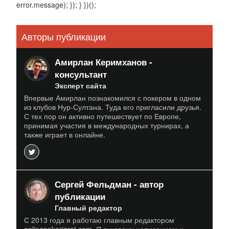
error.message); }); } })();
Авторы публикации
Амирлан Керимханов -
консультант
Эксперт сайта
Впервые Амирлан познакомился с покером в одном
из клубов Нур-Султана. Туда его пригласили друзья.
С тех пор он активно путешествует по Европе,
принимая участия в международных турнирах, а
также играет в онлайне.
Сергей Фельдман - автор
публикации
Главный редактор
С 2013 года я работаю главным редактором