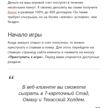
Деньги на ваш игровой счет поступят в течение
нескольких минут. К своему депозиту вы также получите
бонус
в размере 100% до 400 долларов. Он также
требует отыгрыша, но на более «мягких» условиях, чем
бездеп.
Начало игры
Когда аккаунт открыт и счет пополнен, то можно
приступать к ставкам в покер. Для этого перейдите на
главную страницу сайта комнаты и нажмите на кнопку
«Приступить к игре».
Перед вами откроются доступные
раздачи.
В веб-клиенте вы сможете
сыграть в 7-карточный Стад,
Омаху и Техасский Холдем.