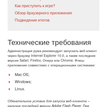
Как приступить к игре?
Обзор браузерного приложения
Подведение итогов
Технические требования
Администрация рума рекомендует запускать веб-клиент
через браузер Internet Explorer 10.0, а также последние
версии Safari, Firefox, Опера или Chrome. Флеш-
приложение совместимо с операционными системами:
Mac OS;
Windows;
Linux.
Обязательное условие для запуска веб-клиента –
наличие последней версии Adobe Flash Player.
При