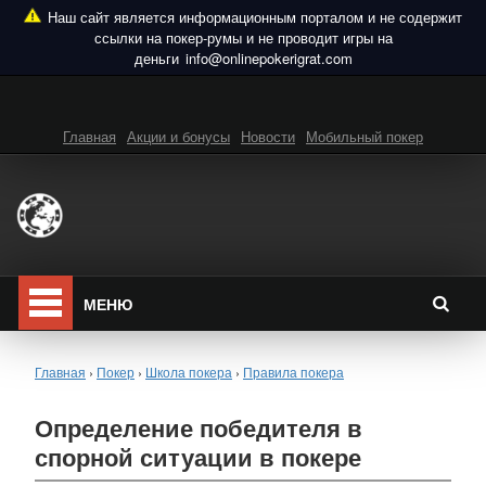
info@onlinepokerigrat.com
Главная
Акции и бонусы
Новости
Мобильный покер
МЕНЮ
Главная
›
Покер
›
Школа покера
›
Правила покера
Определение победителя в
спорной ситуации в покере