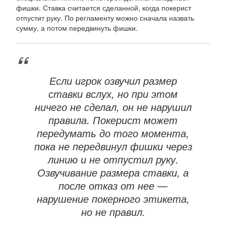
фишки. Ставка считается сделанной, когда покерист
отпустит руку. По регламенту можно сначала назвать
сумму, а потом передвинуть фишки.
Если игрок озвучил размер
ставки вслух, но при этом
ничего не сделал, он не нарушил
правила. Покерист может
передумать до того момента,
пока не передвинул фишки через
линию и не отпустил руку.
Озвучивание размера ставки, а
после отказ от нее —
нарушение покерного этикета,
но не правил.