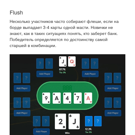
Flush
Несколько участников часто собирают флеши, если на
борде выпадает 3-4 карты одной масти. Новички не
знают, как в таких ситуациях понять, кто заберет банк.
Победитель определяется по достоинству самой
старшей в комбинации.