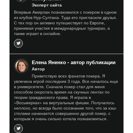
Эксперт сайта
Впервые Амирлан познакомился с покером в одном
из клубов Нур-Султана. Туда его пригласили друзья.
С тех пор он активно путешествует по Европе,
принимая участия в международных турнирах, а
также играет в онлайне.
Елена Яненко - автор публикации
Автор
Приветствую всех фанатов покера. Я
увлечена игрой последние 3 года. Все началось еще
в университете. Сначала покер стал для меня
способом скоротать время на скучных лентах по
теории гражданского права. Я играла в
«Восьмерках» на виртуальные фишки. Получалось
неплохо, но всегда было осознание того, что за кэш-
столами начинается совершенно другой покер, с
которым я очень сильно хотела познакомиться.