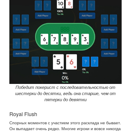
Победит покерист с последовательностью от
шестерки до десятки, ведь она старше, чем от
пятерки до девятки
Royal Flush
Спорных моментов с участием этого расклада не бывает.
Он выпадает очень редко. Многие игроки и вовсе никогда