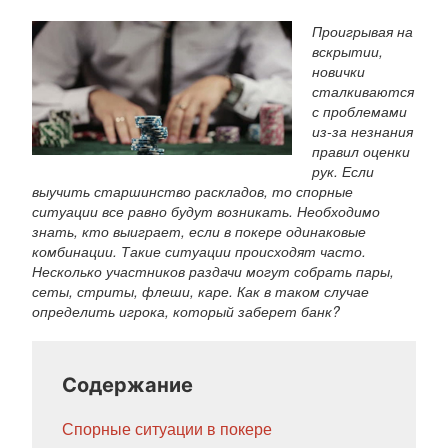
Проигрывая на
вскрытии,
новички
сталкиваются
с проблемами
из-за незнания
правил оценки
рук. Если
выучить старшинство раскладов, то спорные
ситуации все равно будут возникать. Необходимо
знать, кто выиграет, если в покере одинаковые
комбинации. Такие ситуации происходят часто.
Несколько участников раздачи могут собрать пары,
сеты, стриты, флеши, каре. Как в таком случае
определить игрока, который заберет банк?
Содержание
Спорные ситуации в покере