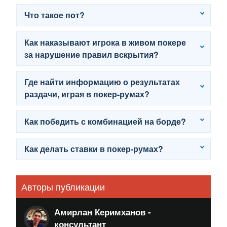
Что такое пот?
Как наказывают игрока в живом покере
за нарушение правил вскрытия?
Где найти информацию о результатах
раздачи, играя в покер-румах?
Как победить с комбинацией на борде?
Как делать ставки в покер-румах?
Авторы публикации
Амирлан Керимханов -
консультант