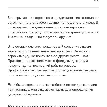
За открытие стартеров вне очереди никого из-за стола не
выгоняют, но это грубое нарушение покерного этикета. В
покер-румах преждевременно открыть карманки
невозможно. Очередность вскрытия контролирует клиент.
Участники раздачи не могут ее нарушить.
В некоторых случаях, когда первый соперник открыл
карты, его оппонент видит, что проиграл. Он может
сбросить руку, не показывая ее другим участникам.
Признавая поражение, можно фолдить, даже если
покерист делал последний рейз на ривере.
Профессионалы скрывают информацию, чтобы не дать
оппонентам определить их стратегию.
Если была сделана ставка ва-банк и ее поддержал один
из участников, они открывают карты для определения
дилером победителя.
Количество пар за столом