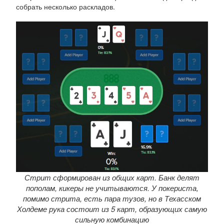
собрать несколько раскладов.
Стрит сформирован из общих карт. Банк делят
пополам, кикеры не учитываются. У покериста,
помимо стрита, есть пара тузов, но в Техасском
Холдеме рука состоит из 5 карт, образующих самую
сильную комбинацию