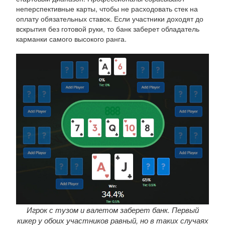
неперспективные карты, чтобы не расходовать стек на
оплату обязательных ставок. Если участники доходят до
вскрытия без готовой руки, то банк заберет обладатель
карманки самого высокого ранга.
Игрок с тузом и валетом заберет банк. Первый
кикер у обоих участников равный, но в таких случаях