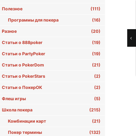
Полезное
(111)
Программы для покера
(16)
Разное
(20)
Статьи о 888poker
(19)
Статьи о PartyPoker
(19)
Статьи о PokerDom
(21)
Статьи о PokerStars
(2)
Статьи о ПокерОК
(2)
Флеш игры
(5)
Школа покера
(215)
Комбинации карт
(21)
Покер термины
(132)