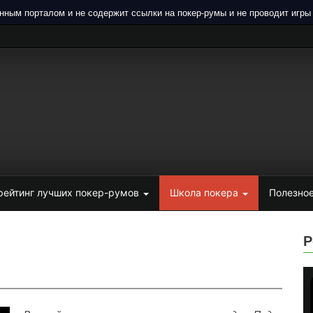
рейтинг лучших покер-румов
Школа покера
Полезно
Р