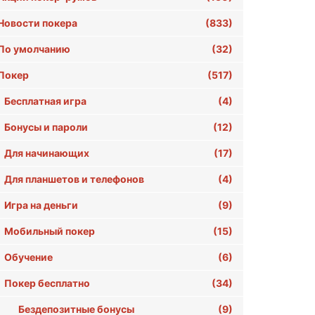
Новости покера
(833)
По умолчанию
(32)
Покер
(517)
Бесплатная игра
(4)
Бонусы и пароли
(12)
Для начинающих
(17)
Для планшетов и телефонов
(4)
Игра на деньги
(9)
Мобильный покер
(15)
Обучение
(6)
Покер бесплатно
(34)
Бездепозитные бонусы
(9)