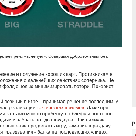
– делает рейз «вслепую». Совершая добровольный бет,
везение и получение хороших карт. Противникам в
положения о дальнейших действиях соперника. Не
т фолд с целью минимизировать потери. Покерист,
 позиции в игре – принимая решение последним, у
 для реализации
тактических приемов
. Даже при
ми картами можно прибегнуть к блефу и повторно
здачи и забрать пот до шоудауна. При наличии
Р
 повышений продолжить игру, заманив в раздачу
я «раздувания» банка на последующих улицах.