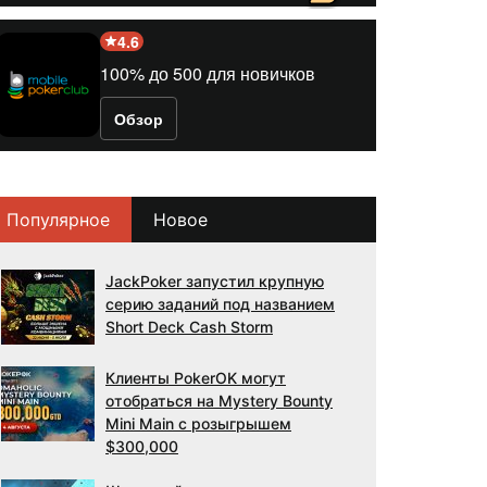
4.6
100% до 500 для новичков
Обзор
Популярное
Новое
JackPoker запустил крупную
серию заданий под названием
Short Deck Cash Storm
Клиенты PokerOK могут
отобраться на Mystery Bounty
Mini Main с розыгрышем
$300,000