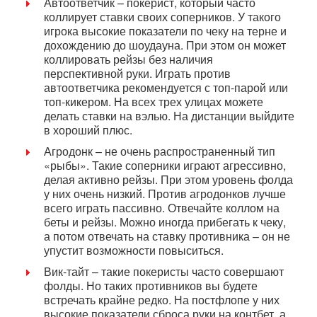
Автоответчик – покерист, который часто
коллирует ставки своих соперников. У такого
игрока высокие показатели по чеку на терне и
дохождению до шоудауна. При этом он может
коллировать рейзы без наличия
перспективной руки. Играть против
автоответчика рекомендуется с топ-парой или
топ-кикером. На всех трех улицах можете
делать ставки на вэлью. На дистанции выйдите
в хороший плюс.
Агродонк – не очень распространенный тип
«рыбы». Такие соперники играют агрессивно,
делая активно рейзы. При этом уровень фолда
у них очень низкий. Против агродонков лучше
всего играть пассивно. Отвечайте коллом на
беты и рейзы. Можно иногда прибегать к чеку,
а потом отвечать на ставку противника – он не
упустит возможности повыситься.
Вик-тайт – такие покеристы часто совершают
фолды. Но таких противников вы будете
встречать крайне редко. На постфлопе у них
высокие показатели сброса руки на контбет, а