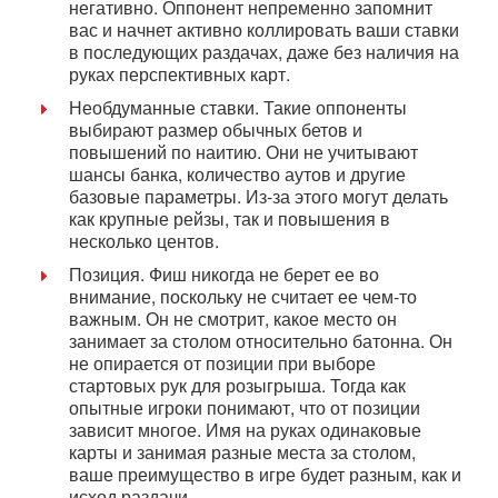
негативно. Оппонент непременно запомнит
вас и начнет активно коллировать ваши ставки
в последующих раздачах, даже без наличия на
руках перспективных карт.
Необдуманные ставки. Такие оппоненты
выбирают размер обычных бетов и
повышений по наитию. Они не учитывают
шансы банка, количество аутов и другие
базовые параметры. Из-за этого могут делать
как крупные рейзы, так и повышения в
несколько центов.
Позиция. Фиш никогда не берет ее во
внимание, поскольку не считает ее чем-то
важным. Он не смотрит, какое место он
занимает за столом относительно батонна. Он
не опирается от позиции при выборе
стартовых рук для розыгрыша. Тогда как
опытные игроки понимают, что от позиции
зависит многое. Имя на руках одинаковые
карты и занимая разные места за столом,
ваше преимущество в игре будет разным, как и
исход раздачи.