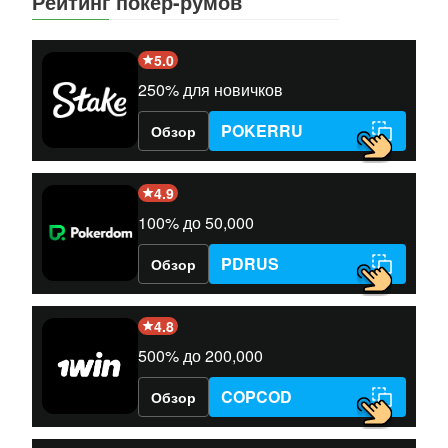
Рейтинг покер-румов
5.0
250% для новичков
POKERRU
Обзор
4.9
100% до 50,000
PDRUS
Обзор
4.8
500% до 200,000
COPCOD
Обзор