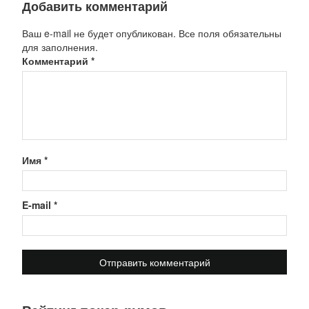
Добавить комментарий
Ваш e-mail не будет опубликован. Все поля обязательны
для заполнения.
Комментарий
*
Имя
*
E-mail
*