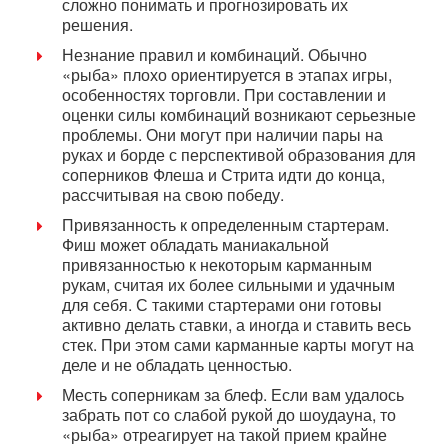
сложно понимать и прогнозировать их
решения.
Незнание правил и комбинаций. Обычно
«рыба» плохо ориентируется в этапах игры,
особенностях торговли. При составлении и
оценки силы комбинаций возникают серьезные
проблемы. Они могут при наличии пары на
руках и борде с перспективой образования для
соперников Флеша и Стрита идти до конца,
рассчитывая на свою победу.
Привязанность к определенным стартерам.
Фиш может обладать маниакальной
привязанностью к некоторым карманным
рукам, считая их более сильными и удачным
для себя. С такими стартерами они готовы
активно делать ставки, а иногда и ставить весь
стек. При этом сами карманные карты могут на
деле и не обладать ценностью.
Месть соперникам за блеф. Если вам удалось
забрать пот со слабой рукой до шоудауна, то
«рыба» отреагирует на такой прием крайне