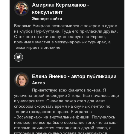
Амирлан Керимханов -
консультант
Эксперт сайта
Впервые Амирлан познакомился с покером в одном
из клубов Нур-Султана. Туда его пригласили друзья.
С тех пор он активно путешествует по Европе,
принимая участия в международных турнирах, а
также играет в онлайне.
Елена Яненко - автор публикации
Автор
Приветствую всех фанатов покера. Я
увлечена игрой последние 3 года. Все началось еще
в университете. Сначала покер стал для меня
способом скоротать время на скучных лентах по
теории гражданского права. Я играла в
«Восьмерках» на виртуальные фишки. Получалось
неплохо, но всегда было осознание того, что за кэш-
столами начинается совершенно другой покер, с
которым я очень сильно хотела познакомиться.