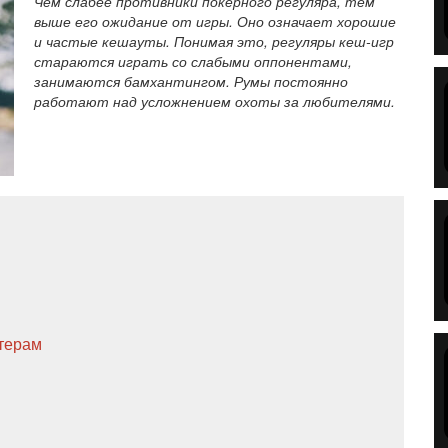
Чем слабее противники покерного регуляра, тем
выше его ожидание от игры. Оно означает хорошие
и частые кешауты. Понимая это, регуляры кеш-игр
стараются играть со слабыми оппонентами,
занимаются бамхантингом. Румы постоянно
работают над усложнением охоты за любителями.
терам