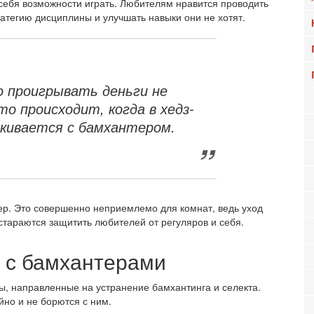
 себя возможности играть. Любителям нравится проводить
ратегию дисциплины и улучшать навыки они не хотят.
о проигрывать деньги не
о происходит, когда в хедз-
кивается с бамхантером.
ер. Это совершенно неприемлемо для комнат, ведь уход
стараются защитить любителей от регуляров и себя.
я с бамхантерами
, направленные на устранение бамхантинга и селекта.
йно и не борются с ним.