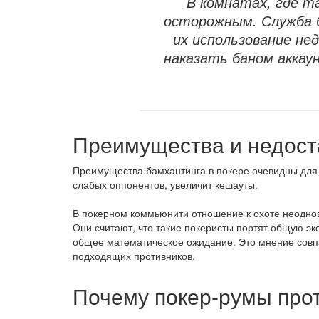
В комнатах, где т
осторожным. Служба 
их использование н
наказать баном аккау
Преимущества и недост
Преимущества бамхантинга в покере очевидны для р
слабых оппонентов, увеличит кешауты.
В покерном коммьюнити отношение к охоте неодно
Они считают, что такие покеристы портят общую э
общее математическое ожидание. Это мнение совпа
подходящих противников.
Почему покер-румы про