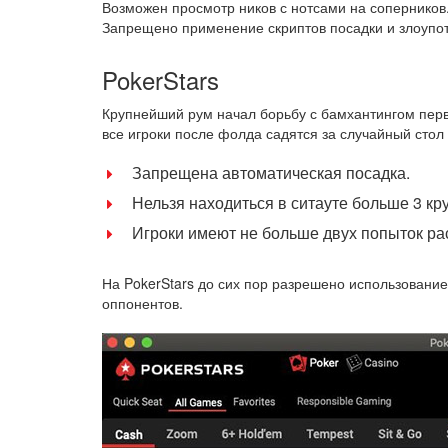
Возможен просмотр ников с нотсами на соперников.
Запрещено применение скриптов посадки и злоупо
PokerStars
Крупнейший рум начал борьбу с бамхантингом перв
все игроки после фолда садятся за случайный стол 
Запрещена автоматическая посадка.
Нельзя находиться в ситауте больше 3 кру
Игроки имеют не больше двух попыток рас
На PokerStars до сих пор разрешено использовани
оппонентов.