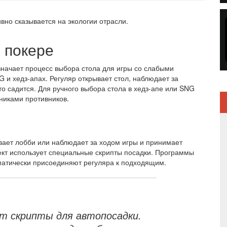
вно сказывается на экологии отрасли.
в покере
значает процесс выбора стола для игры со слабыми
 и хедз-апах. Регуляр открывает стол, наблюдает за
 то садится. Для ручного выбора стола в хедз-апе или SNG
 никами противников.
ает лобби или наблюдает за ходом игры и принимает
лект использует специальные скрипты посадки. Программы
матически присоединяют регуляра к подходящим.
т скрипты для автопосадки.