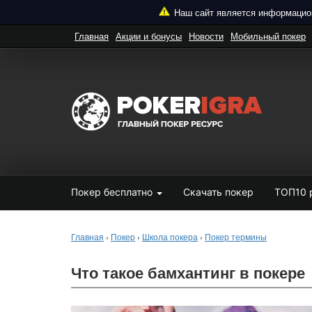
Главная
Акции и бонусы
Новости
Мобильный покер
Покер бесплатно
Скачать покер
ТОП10 
Главная
›
Покер
›
Школа покера
›
Покер термины
Что такое бамхантинг в покере