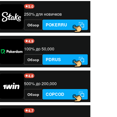
5.0
250% для новичков
POKERRU
Обзор
4.9
100% до 50,000
PDRUS
Обзор
4.8
500% до 200,000
COPCOD
Обзор
4.7