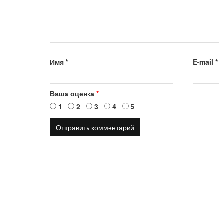
Имя
*
E-mail
*
Ваша оценка
*
1
2
3
4
5