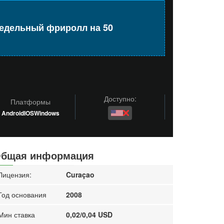
едельный фриролл на 50
Доступно:
Платформы
Android
IOS
Windows
бщая информация
Лицензия:
Curaçao
Год основания
2008
Мин ставка
0,02/0,04 USD