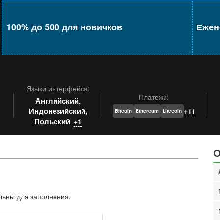
100% до 500 для новичков
Ежен
Языки интерфейса:
Платежи:
Английский,
Индонезийский,
+11
Bitcoin
Ethereum
Litecoin
Польский
+1
О
ельны для заполнения.