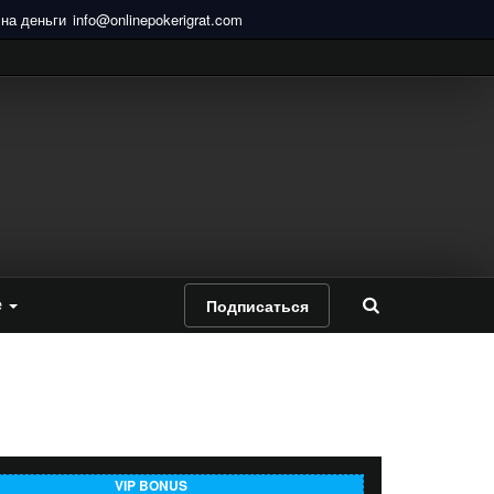
info@onlinepokerigrat.com
Подписаться
е
VIP BONUS