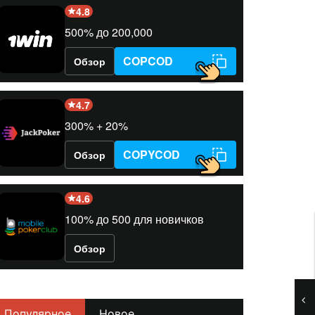
4.8
500% до 200,000
COPCOD
Обзор
4.7
300% + 20%
COPYCOD
Обзор
4.6
100% до 500 для новичков
Обзор
Популярное
Новое