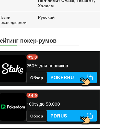
Пол-лимит Омаха, Техас 6+,
Холдем
Языки
Русский
тех.поддержки
ейтинг покер-румов
5.0
250% для новичков
POKERRU
Обзор
4.9
100% до 50,000
PDRUS
Обзор