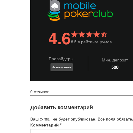
4.6
# 5 в рейтинге румов
Провайдеры:
Мин. депозит
500
Независимая
0 отзывов
Добавить комментарий
Ваш e-mail не будет опубликован. Все поля обязат
Комментарий
*