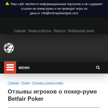
info@onlinepokerigrat.com
Главная
Акции и бонусы
Новости
Мобильный покер
МЕНЮ
Главная
›
Покер
›
Отзывы о покер-румах
Отзывы игроков о покер-руме
Betfair Poker