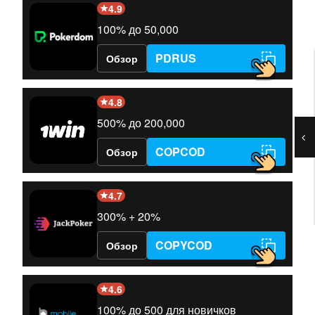
4.9
100% до 50,000
PDRUS
Обзор
4.8
500% до 200,000
COPCOD
Обзор
4.7
300% + 20%
COPYCOD
Обзор
4.6
100% до 500 для новичков