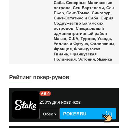
Саба, Северные Марианские
острова, Сен-Бартелеми, Сен-
Пьер, Сент-Томас, Сингапур,
Синт-Эстатиус и Саба, Сирия,
Содружество Багамских
островов, Специальный
административный район
Макао, США, Турция, Уганда,
Уоллис и Футуна, Филиппины,
Франция, Французская
Гвиана, Французская
Полинезия, Эстония, Ямайка
Рейтинг покер-румов
5.0
250% для новичков
POKERRU
Обзор