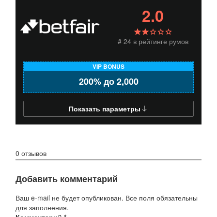
2.0
# 24 в рейтинге румов
VIP BONUS
200% до 2,000
Показать параметры
0 отзывов
Добавить комментарий
Ваш e-mail не будет опубликован. Все поля обязательны
для заполнения.
Комментарий
*