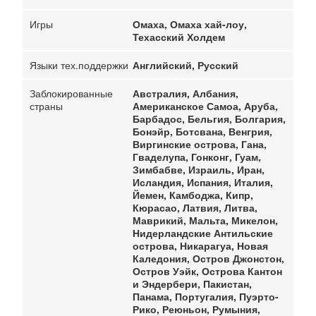
Игры
Омаха, Омаха хай-лоу,
Техасский Холдем
Языки тех.поддержки
Английский, Русский
Заблокированные
Австралия, Албания,
страны
Американское Самоа, Аруба,
Барбадос, Бельгия, Болгария,
Бонэйр, Ботсвана, Венгрия,
Виргинские острова, Гана,
Гваделупа, Гонконг, Гуам,
Зимбабве, Израиль, Иран,
Исландия, Испания, Италия,
Йемен, Камбоджа, Кипр,
Кюрасао, Латвия, Литва,
Маврикий, Мальта, Микелон,
Нидерландские Антильские
острова, Никарагуа, Новая
Каледония, Остров Джонстон,
Остров Уэйк, Острова Кантон
и Эндербери, Пакистан,
Панама, Португалия, Пуэрто-
Рико, Реюньон, Румыния,