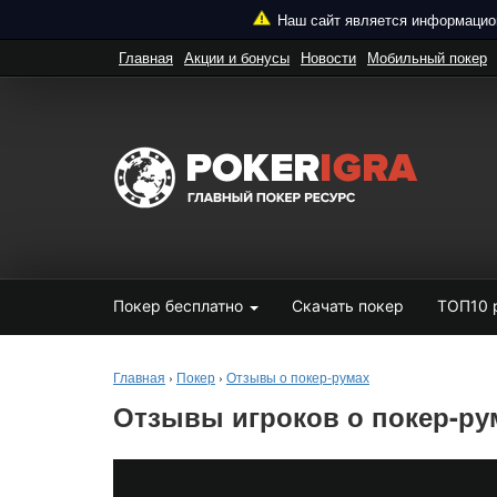
Главная
Акции и бонусы
Новости
Мобильный покер
Покер бесплатно
Скачать покер
ТОП10 
Главная
›
Покер
›
Отзывы о покер-румах
Отзывы игроков о покер-ру