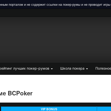
рейтинг лучших покер-румов
Школа покера
Полезно
ме BCPoker
VIP BONUS