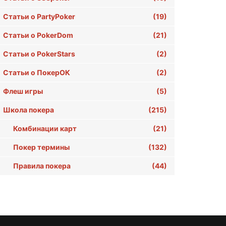
Статьи о PartyPoker
(19)
Статьи о PokerDom
(21)
Статьи о PokerStars
(2)
Статьи о ПокерОК
(2)
Флеш игры
(5)
Школа покера
(215)
Комбинации карт
(21)
Покер термины
(132)
Правила покера
(44)