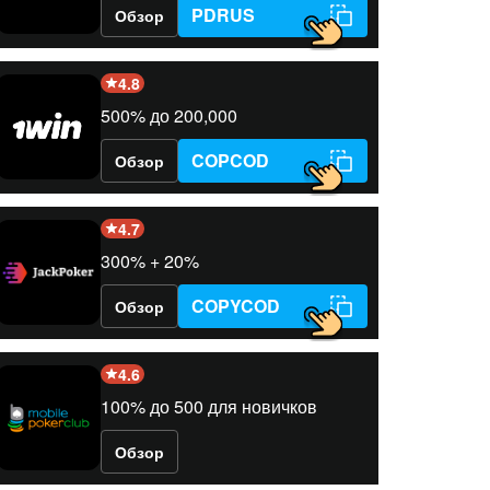
PDRUS
Обзор
4.8
500% до 200,000
COPCOD
Обзор
4.7
300% + 20%
COPYCOD
Обзор
4.6
100% до 500 для новичков
Обзор