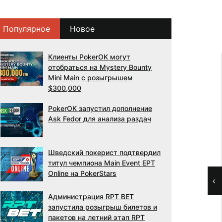
Популярное
Новое
Клиенты PokerOK могут
отобраться на Mystery Bounty
Mini Main с розыгрышем
$300,000
PokerOK запустил дополнение
Ask Fedor для анализа раздач
Шведский покерист подтвердил
титул чемпиона Main Event EPT
Online на PokerStars
Администрация RPT BET
запустила розыгрыш билетов и
пакетов на летний этап RPT