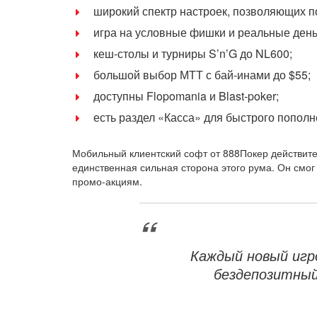
широкий спектр настроек, позволяющих п
игра на условные фишки и реальные день
кеш-столы и турниры S’n’G до NL600;
большой выбор МТТ с бай-инами до $55;
доступны Flopomania и Blast-poker;
есть раздел «Касса» для быстрого пополн
Мобильный клиентский софт от 888Покер действит
единственная сильная сторона этого рума. Он смо
промо-акциям.
Каждый новый игр
бездепозитный 