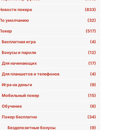
Новости покера
(833)
По умолчанию
(32)
Покер
(517)
Бесплатная игра
(4)
Бонусы и пароли
(12)
Для начинающих
(17)
Для планшетов и телефонов
(4)
Игра на деньги
(9)
Мобильный покер
(15)
Обучение
(6)
Покер бесплатно
(34)
Бездепозитные бонусы
(9)