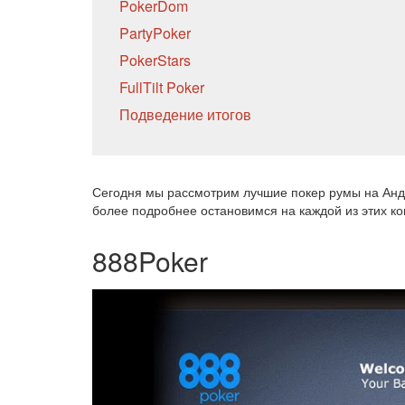
PokerDom
PartyPoker
PokerStars
FullTilt Poker
Подведение итогов
Сегодня мы рассмотрим лучшие покер румы на Андр
более подробнее остановимся на каждой из этих к
888Poker