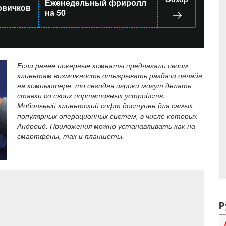
Еженедельный фриролл
овичков
на 50
Если ранее покерные комнаты предлагали своим
клиентам возможность отыгрывать раздачи онлайн
на компьютере, то сегодня игроки могут делать
ставки со своих портативных устройств.
Мобильный клиентский софт доступен для самых
популярных операционных систем, в числе которых
Андроид. Приложения можно устанавливать как на
смартфоны, так и планшеты.
Р