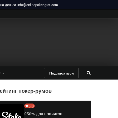
info@onlinepokerigrat.com
Подписаться
е
ейтинг покер-румов
5.0
250% для новичков