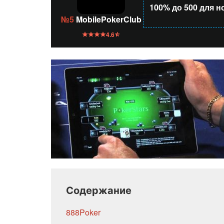
100% до 500 для н
№5
MobilePokerClub
4.6
Содержание
888Poker