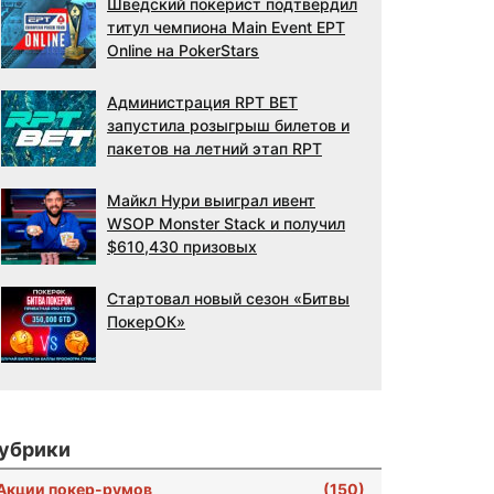
Шведский покерист подтвердил
титул чемпиона Main Event EPT
Online на PokerStars
Администрация RPT BET
запустила розыгрыш билетов и
пакетов на летний этап RPT
Майкл Нури выиграл ивент
WSOP Monster Stack и получил
$610,430 призовых
Стартовал новый сезон «Битвы
ПокерОК»
убрики
Акции покер-румов
(150)