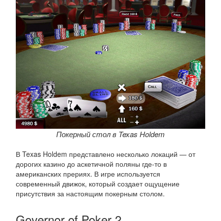
Покерный стол в Texas Holdem
В Texas Holdem представлено несколько локаций — от
дорогих казино до аскетичной поляны где-то в
американских прериях. В игре используется
современный движок, который создает ощущение
присутствия за настоящим покерным столом.
Governor of Poker 2