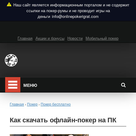
info@onlinepokerigrat.com
Главная
Акции и бонусы
Новости
Мобильный покер
МЕНЮ
Главная
›
Покер
›
Покер бесплатно
Как скачать офлайн-покер на ПК