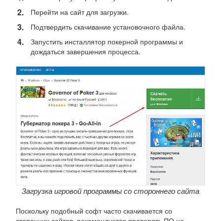
Перейти на сайт для загрузки.
Подтвердить скачивание установочного файла.
Запустить инсталлятор покерной программы и
дождаться завершения процесса.
Загрузка игровой программы со стороннего сайта
Поскольку подобный софт часто скачивается со
сторонних сайтов, рекомендуется проверять ПО на