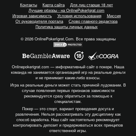
Контакты
Карта сайта
Для лиц старше 18 лет
Лучшие обзоры - на OnlinePokerIgrat.com
Игровая зависимость
Условия использования
Миссия
От руководителя портала
Слово главного редактора
Политика защиты личных данных
© 2026 OnlinePokerIgrat.Com. Все права защищены
Onlinepokerigrat.com — информативный сайт о покере. Наша
команда не занимается организацией игр на реальные деньги
и не принимает какие-либо взносы.
Игра на реальные деньги может стать причиной лудомании. В
случае появления первых признаков зависимости
рекомендуется сразу обратиться за помощью к
специалистам.
Покер — это спорт, вариант проведения досуга и
развлечения. Нельзя рассматривать эту дисциплину как
способ заработка. Наш сайт настоятельно рекомендует
контролировать депозит и придерживаться всех принципов
ответственной игры.