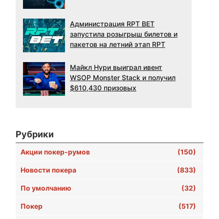
Администрация RPT BET
запустила розыгрыш билетов и
пакетов на летний этап RPT
Майкл Нури выиграл ивент
WSOP Monster Stack и получил
$610,430 призовых
Рубрики
Акции покер-румов
(150)
Новости покера
(833)
По умолчанию
(32)
Покер
(517)