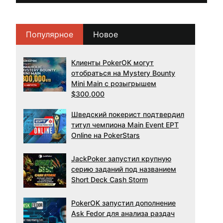
Популярное
Новое
Клиенты PokerOK могут
отобраться на Mystery Bounty
Mini Main с розыгрышем
$300,000
Шведский покерист подтвердил
титул чемпиона Main Event EPT
Online на PokerStars
JackPoker запустил крупную
серию заданий под названием
Short Deck Cash Storm
PokerOK запустил дополнение
Ask Fedor для анализа раздач