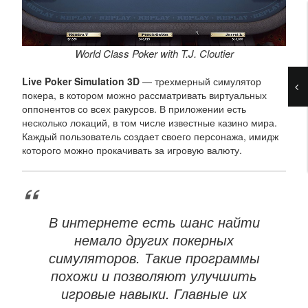
World Class Poker with T.J. Cloutier
Live Poker Simulation 3D
— трехмерный симулятор
покера, в котором можно рассматривать виртуальных
оппонентов со всех ракурсов. В приложении есть
несколько локаций, в том числе известные казино мира.
Каждый пользователь создает своего персонажа, имидж
которого можно прокачивать за игровую валюту.
В интернете есть шанс найти
немало других покерных
симуляторов. Такие программы
похожи и позволяют улучшить
игровые навыки. Главные их