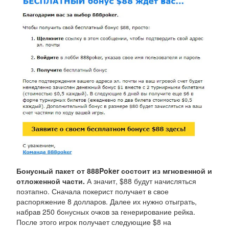
Бонусный пакет от 888Poker состоит из мгновенной и
отложенной части.
А значит, $88 будут начисляться
поэтапно. Сначала покерист получает в свое
распоряжение 8 долларов. Далее их нужно отыграть,
набрав 250 бонусных очков за генерирование рейка.
После этого игрок получает следующие $8 на