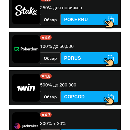
250% для новичков
POKERRU
Обзор
4.9
100% до 50,000
PDRUS
Обзор
4.8
500% до 200,000
COPCOD
Обзор
4.7
300% + 20%