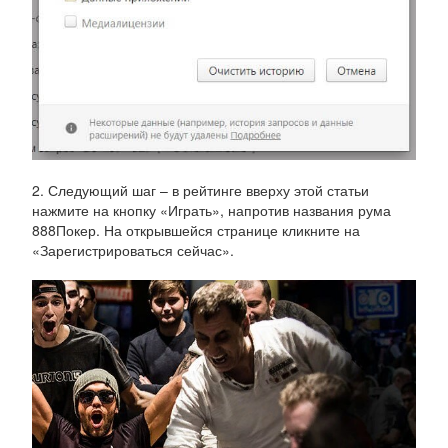
2. Следующий шаг – в рейтинге вверху этой статьи
нажмите на кнопку «Играть», напротив названия рума
888Покер. На открывшейся странице кликните на
«Зарегистрироваться сейчас».