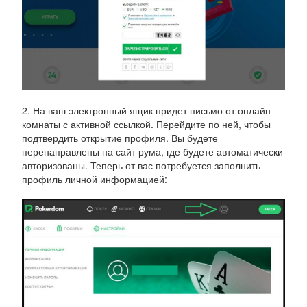
2. На ваш электронный ящик придет письмо от онлайн-
комнаты с активной ссылкой. Перейдите по ней, чтобы
подтвердить открытие профиля. Вы будете
перенаправлены на сайт рума, где будете автоматически
авторизованы. Теперь от вас потребуется заполнить
профиль личной информацией: