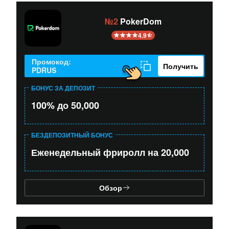
№2
PokerDom
4.9
Промокод:
Получить
PDRUS
БОНУС ЗА ДЕПОЗИТ
100% до 50,000
БЕЗДЕПОЗИТНЫЙ БОНУС
Еженедельный фриролл на 20,000
Обзор