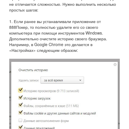
не отличается сложностью. Нужно выполнить несколько
простых шагов:
1. Если ранее вы устанавливали приложение от
888Покер, то полностью удалите его со своего
компьютера при помощи инструментов Windows.
Дополнительно очистите историю своего браузера.
Например, в Google Chrome это делается в
«Настройках» следующим образом: