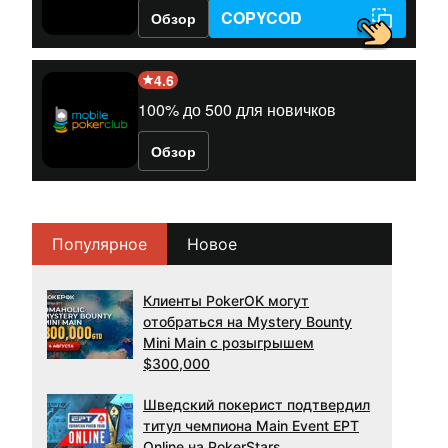
COPYCOD
Обзор
4.6
100% до 500 для новичков
Обзор
Популярное
Новое
Клиенты PokerOK могут
отобраться на Mystery Bounty
Mini Main с розыгрышем
$300,000
Шведский покерист подтвердил
титул чемпиона Main Event EPT
Online на PokerStars