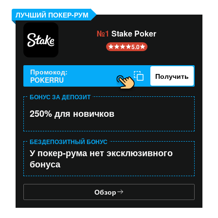
ЛУЧШИЙ ПОКЕР-РУМ
№1
Stake Poker
5.0
Промокод:
Получить
POKERRU
БОНУС ЗА ДЕПОЗИТ
250% для новичков
БЕЗДЕПОЗИТНЫЙ БОНУС
У покер-рума нет эксклюзивного
бонуса
Обзор