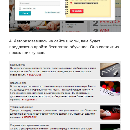
4. Авторизовавшись на сайте школы, вам будет
предложено пройти бесплатно обучение. Оно состоит из
нескольких курсов: