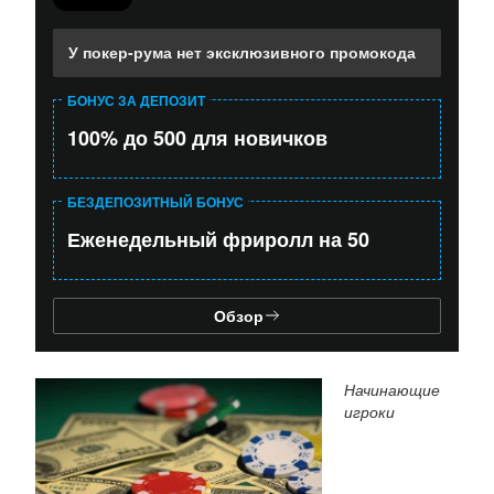
У покер-рума нет эксклюзивного промокода
БОНУС ЗА ДЕПОЗИТ
100% до 500 для новичков
БЕЗДЕПОЗИТНЫЙ БОНУС
Еженедельный фриролл на 50
Обзор
Начинающие
игроки