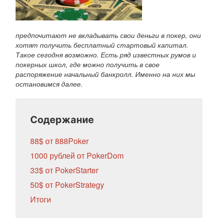
предпочитают не вкладывать свои деньги в покер, они
хотят получить бесплатный стартовый капитал.
Такое сегодня возможно. Есть ряд известных румов и
покерных школ, где можно получить в свое
распоряжение начальный банкролл. Именно на них мы
остановимся далее.
Содержание
88$ от 888Poker
1000 рублей от PokerDom
33$ от PokerStarter
50$ от PokerStrategy
Итоги