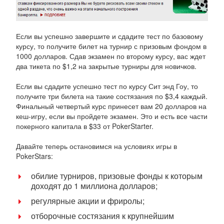
Если вы успешно завершите и сдадите тест по базовому
курсу, то получите билет на турнир с призовым фондом в
1000 долларов. Сдав экзамен по второму курсу, вас ждет
два тикета по $1,2 на закрытые турниры для новичков.
Если вы сдадите успешно тест по курсу Сит энд Гоу, то
получите три билета на такие состязания по $3,4 каждый.
Финальный четвертый курс принесет вам 20 долларов на
кеш-игру, если вы пройдете экзамен. Это и есть все части
покерного капитала в $33 от PokerStarter.
Давайте теперь остановимся на условиях игры в
PokerStars:
обилие турниров, призовые фонды к которым
доходят до 1 миллиона долларов;
регулярные акции и фриролы;
отборочные состязания к крупнейшим