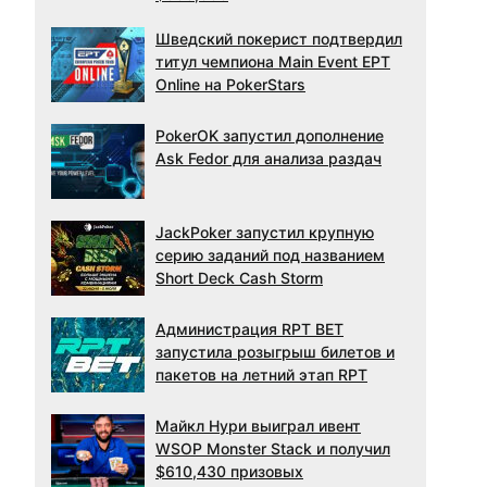
Шведский покерист подтвердил
титул чемпиона Main Event EPT
Online на PokerStars
PokerOK запустил дополнение
Ask Fedor для анализа раздач
JackPoker запустил крупную
серию заданий под названием
Short Deck Cash Storm
Администрация RPT BET
запустила розыгрыш билетов и
пакетов на летний этап RPT
Майкл Нури выиграл ивент
WSOP Monster Stack и получил
$610,430 призовых