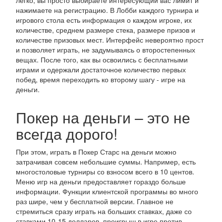
легко, вы просто выбираете интересующий вас лимит и
нажимаете на регистрацию. В Лобби каждого турнира и
игрового стола есть информация о каждом игроке, их
количестве, среднем размере стека, размере призов и
количестве призовых мест. Интерфейс невероятно прост
и позволяет играть, не задумываясь о второстепенных
вещах. После того, как вы освоились с бесплатными
играми и одержали достаточное количество первых
побед, время переходить ко второму шагу - игре на
деньги.
Покер на деньги – это не
всегда дорого!
При этом, играть в Покер Старс на деньги можно
затрачивая совсем небольшие суммы. Например, есть
многостоловые турниры со взносом всего в 10 центов.
Меню игр на деньги предоставляет гораздо больше
информации. Функции клиентской программы во много
раз шире, чем у бесплатной версии. Главное не
стремиться сразу играть на больших ставках, даже со
ставками 10-15 долларов, проигрыш в игре против