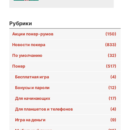
Рубрики
Акции покер-румов
(150)
Новости покера
(833)
По умолчанию
(32)
Покер
(517)
Бесплатная игра
(4)
Бонусы и пароли
(12)
Для начинающих
(17)
Для планшетов и телефонов
(4)
Игра на деньги
(9)