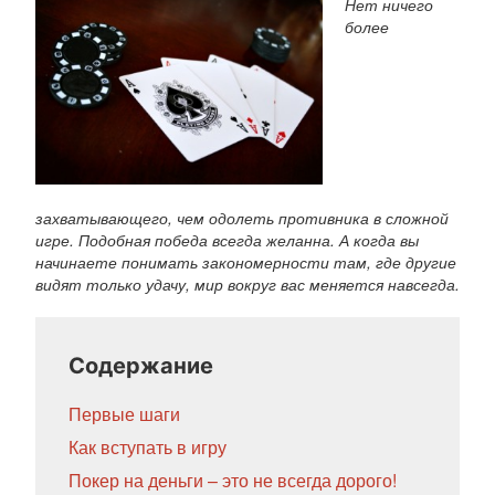
Нет ничего
более
захватывающего, чем одолеть противника в сложной
игре. Подобная победа всегда желанна. А когда вы
начинаете понимать закономерности там, где другие
видят только удачу, мир вокруг вас меняется навсегда.
Содержание
Первые шаги
Как вступать в игру
Покер на деньги – это не всегда дорого!