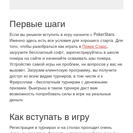
Первые шаги
Если вы решили вступить в игру начните с PokerStars.
Именно здесь есть все условия для хорошего старта. Для
того, чтобы разобраться как играть в
Покер Старс
,
загрузите бесплатный софт, зарегистрируйтесь в школе
покера на сайте и начинайте осваивать азы покера.
Устройство самой игры ни проблем, ни вопросов у вас не
вызовет. Загрузив клиентскую программу, вы получите
доступ ко всем видам турниров, в том числе и к
Фрироллам - бесплатным турнирам с денежными
призами. Выигрыш в таком турнире даст вам
возможность попробовать силы в игре на реальные
деньги.
Как вступать в игру
Регистрация в турнирах и на столах проходит очень