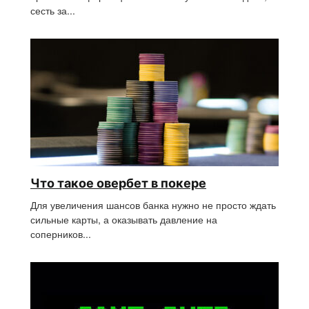
сесть за...
Что такое овербет в покере
Для увеличения шансов банка нужно не просто ждать
сильные карты, а оказывать давление на
соперников...