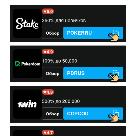
5.0
250% для новичков
POKERRU
Обзор
4.9
100% до 50,000
PDRUS
Обзор
4.8
500% до 200,000
COPCOD
Обзор
4.7