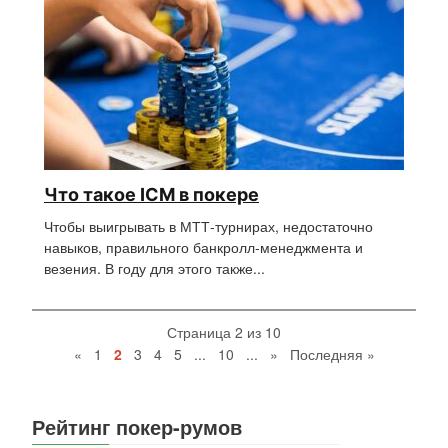
Что такое ICM в покере
Чтобы выигрывать в МТТ-турнирах, недостаточно
навыков, правильного банкролл-менеджмента и
везения. В году для этого также...
Страница 2 из 10
«
1
2
3
4
5
...
10
...
»
Последняя »
Рейтинг покер-румов