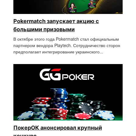
Pokermatch запускает акцию с
большими призовыми
В октябре этого года Pokermatch стал официальным
партнером вендора Playtech. Сотрудничество сторон
предполагает интегрирование украинского...
ПокерОК анонсировал крупный
конкурс