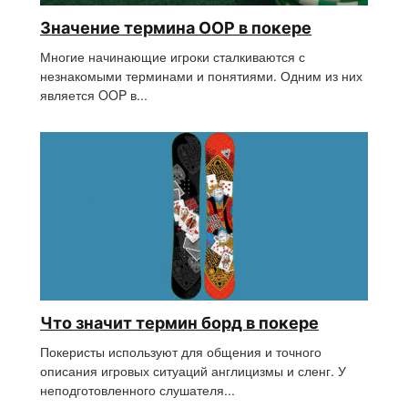
Значение термина OOP в покере
Многие начинающие игроки сталкиваются с
незнакомыми терминами и понятиями. Одним из них
является OOP в...
Что значит термин борд в покере
Покеристы используют для общения и точного
описания игровых ситуаций англицизмы и сленг. У
неподготовленного слушателя...