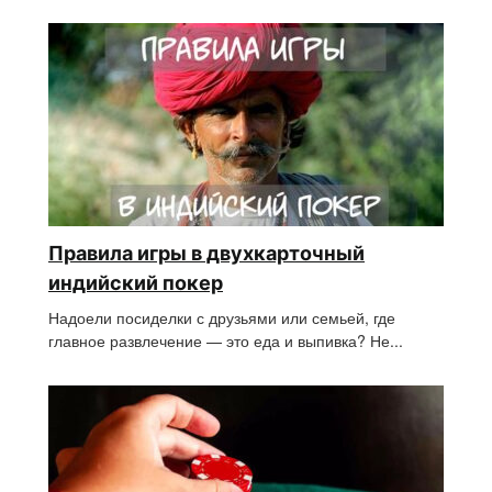
Правила игры в двухкарточный
индийский покер
Надоели посиделки с друзьями или семьей, где
главное развлечение — это еда и выпивка? Не...