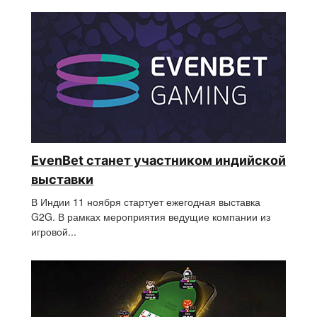
EvenBet станет участником индийской
выставки
В Индии 11 ноября стартует ежегодная выставка
G2G. В рамках мероприятия ведущие компании из
игровой...