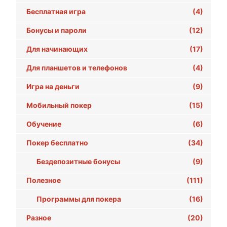
Бесплатная игра
(4)
Бонусы и пароли
(12)
Для начинающих
(17)
Для планшетов и телефонов
(4)
Игра на деньги
(9)
Мобильный покер
(15)
Обучение
(6)
Покер бесплатно
(34)
Бездепозитные бонусы
(9)
Полезное
(111)
Программы для покера
(16)
Разное
(20)