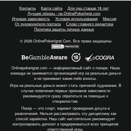
Контакты
Карта сайта
Для лиц старше 18 лет
Лучшие обзоры - на OnlinePokerIgrat.com
Игровая зависимость
Условия использования
Миссия
От руководителя портала
Слово главного редактора
Политика защиты личных данных
© 2026 OnlinePokerIgrat.Com. Все права защищены
Onlinepokerigrat.com — информативный сайт о покере. Наша
команда не занимается организацией игр на реальные деньги
и не принимает какие-либо взносы.
Игра на реальные деньги может стать причиной лудомании. В
случае появления первых признаков зависимости
рекомендуется сразу обратиться за помощью к
специалистам.
Покер — это спорт, вариант проведения досуга и
развлечения. Нельзя рассматривать эту дисциплину как
способ заработка. Наш сайт настоятельно рекомендует
контролировать депозит и придерживаться всех принципов
ответственной игры.