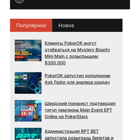
Популярное
Новое
Клиенты PokerOK могут
отобраться на Mystery Bounty
Mini Main с розыгрышем
$300,000
PokerOK запустил дополнение
Ask Fedor для анализа раздач
Шведский покерист подтвердил
титул чемпиона Main Event EPT
Online на PokerStars
Администрация RPT BET
запустила розыгрыш билетов и