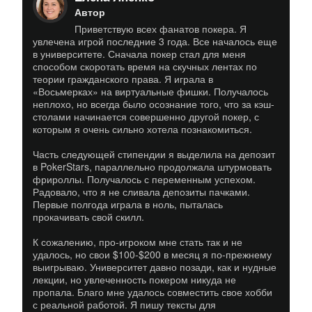
Автор
Приветствую всех фанатов покера. Я
увлечена игрой последние 3 года. Все началось еще
в университете. Сначала покер стал для меня
способом скоротать время на скучных лентах по
теории гражданского права. Я играла в
«Восьмерках» на виртуальные фишки. Получалось
неплохо, но всегда было осознание того, что за кэш-
столами начинается совершенно другой покер, с
которым я очень сильно хотела познакомиться.
Часть следующей стипендии я выделила на депозит
в PokerStars, параллельно продолжала штурмовать
фрироллы. Получалось с переменным успехом.
Радовало, что я не сливала депозиты пачками.
Первые полгода играла в ноль, пыталась
прокачивать свой скилл.
К сожалению, про-игроком мне стать так и не
удалось, но свои $100-$200 в месяц я по-прежнему
выигрываю. Университет давно позади, как и нудные
лекции, но увлеченность покером никуда не
пропала. Благо мне удалось совместить свое хобби
с реальной работой. Я пишу тексты для