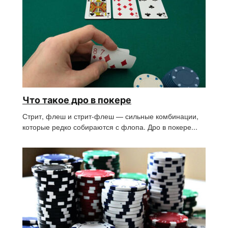
Что такое дро в покере
Стрит, флеш и стрит-флеш — сильные комбинации,
которые редко собираются с флопа. Дро в покере...