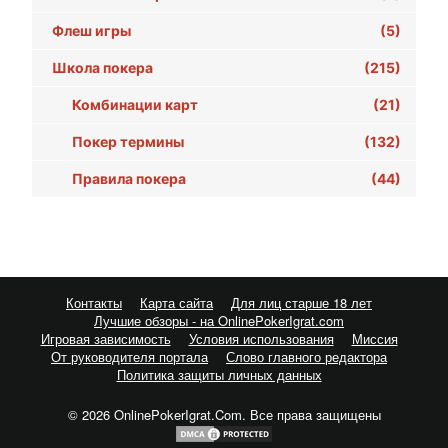
Флеш игры
(5)
Школа покера
(215)
Комбинации карт
(21)
Покер термины
(132)
Правила покера
(44)
Контакты
Карта сайта
Для лиц старше 18 лет
Лучшие обзоры - на OnlinePokerIgrat.com
Игровая зависимость
Условия использования
Миссия
От руководителя портала
Слово главного редактора
Политика защиты личных данных
© 2026 OnlinePokerIgrat.Com. Все права защищены