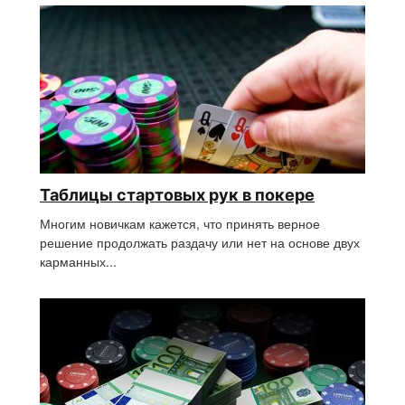
Таблицы стартовых рук в покере
Многим новичкам кажется, что принять верное
решение продолжать раздачу или нет на основе двух
карманных...