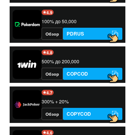
4.9
100% до 50,000
PDRUS
Обзор
4.8
500% до 200,000
COPCOD
Обзор
4.7
300% + 20%
COPYCOD
Обзор
4.6