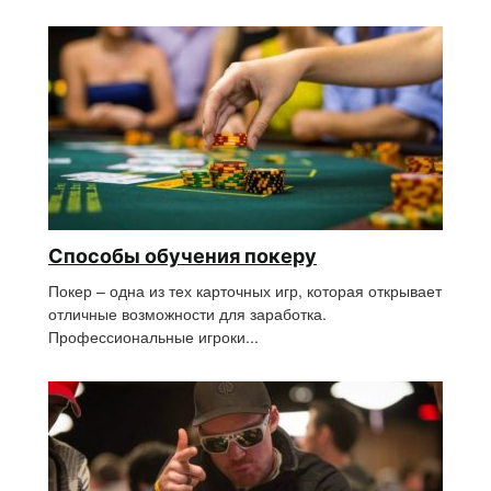
Способы обучения покеру
Покер – одна из тех карточных игр, которая открывает
отличные возможности для заработка.
Профессиональные игроки...