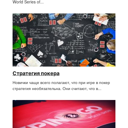
World Series of...
Стратегия покера
Новички чаще всего полагают, что при игре в покер
стратегия необязательна. Они считают, что в...