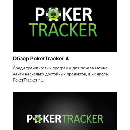
Обзор PokerTracker 4
Среди треккинговых программ для покера можно
найти несколько достойных продуктов, в их числе
PokerTracker 4....