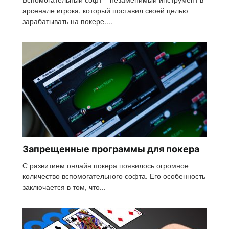
арсенале игрока, который поставил своей целью
зарабатывать на покере....
Запрещенные программы для покера
С развитием онлайн покера появилось огромное
количество вспомогательного софта. Его особенность
заключается в том, что...