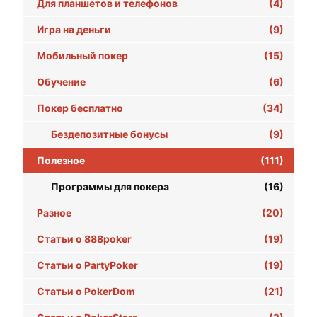
Для планшетов и телефонов
(4)
Игра на деньги
(9)
Мобильный покер
(15)
Обучение
(6)
Покер бесплатно
(34)
Бездепозитные бонусы
(9)
Полезное
(111)
Программы для покера
(16)
Разное
(20)
Статьи о 888poker
(19)
Статьи о PartyPoker
(19)
Статьи о PokerDom
(21)