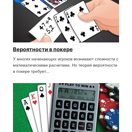
Вероятности в покере
У многих начинающих игроков возникают сложности с
математическими расчетами. Но теория вероятности
в покере требует...