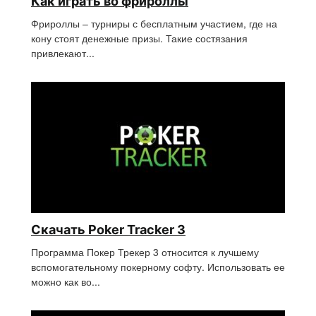
Как играть во фрироллы
Фрироллы – турниры с бесплатным участием, где на
кону стоят денежные призы. Такие состязания
привлекают...
Скачать Poker Tracker 3
Программа Покер Трекер 3 относится к лучшему
вспомогательному покерному софту. Использовать ее
можно как во...