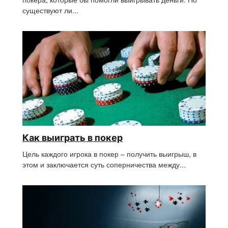
существуют ли...
Как выиграть в покер
Цель каждого игрока в покер – получить выигрыш, в
этом и заключается суть соперничества между...