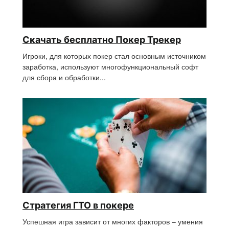
Скачать бесплатно Покер Трекер
Игроки, для которых покер стал основным источником
заработка, используют многофункциональный софт
для сбора и обработки...
Стратегия ГТО в покере
Успешная игра зависит от многих факторов – умения