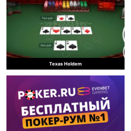
Texas Holdem
GENRE 1
ИГРАТЬ БЕСПЛАТНО